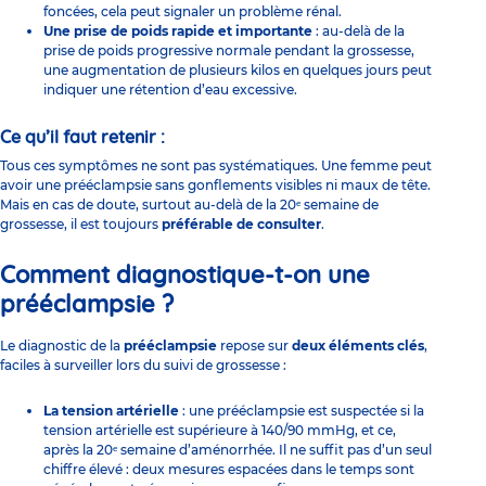
foncées, cela peut signaler un problème rénal.
Une prise de poids rapide et importante
: au-delà de la
prise de poids progressive normale pendant la grossesse,
une augmentation de plusieurs kilos en quelques jours peut
indiquer une rétention d’eau excessive.
Ce qu’il faut retenir :
Tous ces symptômes ne sont pas systématiques. Une femme peut
avoir une prééclampsie sans gonflements visibles ni maux de tête.
Mais en cas de doute, surtout au-delà de la 20ᵉ semaine de
grossesse, il est toujours
préférable de consulter
.
Comment diagnostique-t-on une
prééclampsie ?
Le diagnostic de la
prééclampsie
repose sur
deux éléments clés
,
faciles à surveiller lors du suivi de grossesse :
La tension artérielle
: une prééclampsie est suspectée si la
tension artérielle est supérieure à 140/90 mmHg, et ce,
après la 20ᵉ semaine d’aménorrhée. Il ne suffit pas d’un seul
chiffre élevé : deux mesures espacées dans le temps sont