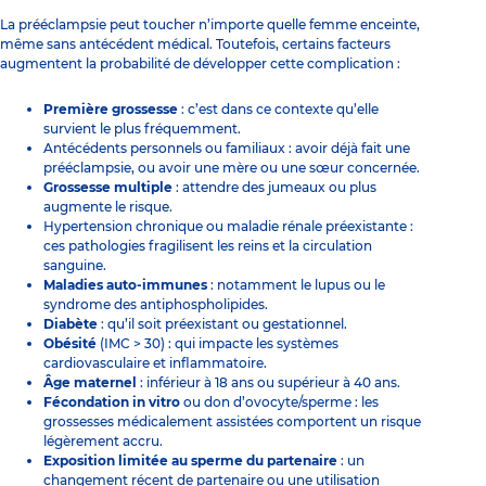
La prééclampsie peut toucher n’importe quelle femme enceinte,
même sans antécédent médical. Toutefois, certains facteurs
augmentent la probabilité de développer cette complication :
Première grossesse
: c’est dans ce contexte qu’elle
survient le plus fréquemment.
Antécédents personnels ou familiaux : avoir déjà fait une
prééclampsie, ou avoir une mère ou une sœur concernée.
Grossesse multiple
: attendre des jumeaux ou plus
augmente le risque.
Hypertension chronique ou maladie rénale préexistante :
ces pathologies fragilisent les reins et la circulation
sanguine.
Maladies auto-immunes
: notamment le lupus ou le
syndrome des antiphospholipides.
Diabète
: qu’il soit préexistant ou gestationnel.
Obésité
(IMC > 30) : qui impacte les systèmes
cardiovasculaire et inflammatoire.
Âge maternel
: inférieur à 18 ans ou supérieur à 40 ans.
Fécondation in vitro
ou don d’ovocyte/sperme : les
grossesses médicalement assistées comportent un risque
légèrement accru.
Exposition limitée au sperme du partenaire
: un
changement récent de partenaire ou une utilisation