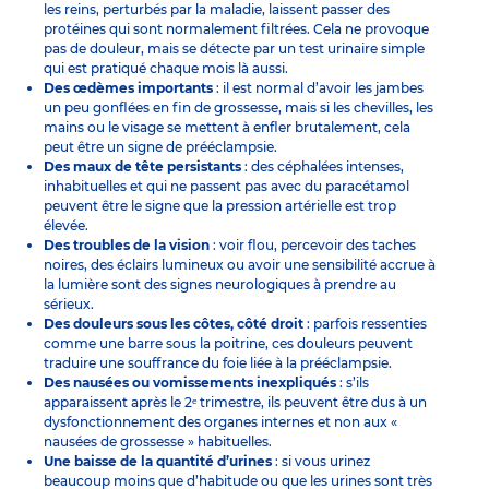
les reins, perturbés par la maladie, laissent passer des
protéines qui sont normalement filtrées. Cela ne provoque
pas de douleur, mais se détecte par un test urinaire simple
qui est pratiqué chaque mois là aussi.
Des œdèmes importants
: il est normal d’avoir les jambes
un peu gonflées en fin de grossesse, mais si les chevilles, les
mains ou le visage se mettent à enfler brutalement, cela
peut être un signe de prééclampsie.
Des maux de tête persistants
: des céphalées intenses,
inhabituelles et qui ne passent pas avec du paracétamol
peuvent être le signe que la pression artérielle est trop
élevée.
Des troubles de la vision
: voir flou, percevoir des taches
noires, des éclairs lumineux ou avoir une sensibilité accrue à
la lumière sont des signes neurologiques à prendre au
sérieux.
Des douleurs sous les côtes, côté droit
: parfois ressenties
comme une barre sous la poitrine, ces douleurs peuvent
traduire une souffrance du foie liée à la prééclampsie.
Des nausées ou vomissements inexpliqués
: s’ils
apparaissent après le 2ᵉ trimestre, ils peuvent être dus à un
dysfonctionnement des organes internes et non aux «
nausées de grossesse » habituelles.
Une baisse de la quantité d’urines
: si vous urinez
beaucoup moins que d’habitude ou que les urines sont très