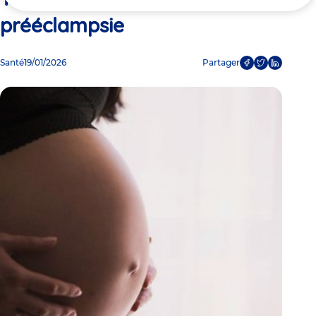
ici
prééclampsie
Santé
19/01/2026
Partager