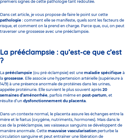
premiers signes de cette pathologie tant redoutée.
Dans cet article, je vous propose de faire le point sur cette
pathologie
: comment elle se manifeste, quels sont les facteurs de
risque, et comment on la prend en charge. Parce que, oui, on peut
traverser une grossesse avec une prééclampsie.
La prééclampsie : qu’est-ce que c’est
?
La
prééclampsie
(ou pré-éclampsie) est une
maladie spécifique
à
la
grossesse
. Elle associe une hypertension artérielle (supérieure à
14/9) à une présence anormale de protéines dans les urines,
appelée protéinurie. Elle survient le plus souvent après
20
semaines d’aménorrhée
, parfois même en
post-partum
, et
résulte d’un
dysfonctionnement du placenta
.
Dans un contexte normal, le placenta assure les échanges entre la
mère et le fœtus (oxygène, nutriments, hormones). Mais dans le
cas de la prééclampsie, ses vaisseaux sanguins se développent de
manière anormale. Cette
mauvaise vascularisation
perturbe la
circulation sanguine et peut entraîner une libération de