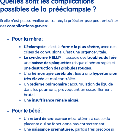
Quelles sont les complications
possibles de la prééclampsie ?
Si elle n’est pas surveillée ou traitée, la prééclampsie peut entraîner
des
complications graves
:
Pour la mère :
L’éclampsie
: c’est la
forme la plus sévère
, avec des
crises de convulsions. C’est une urgence vitale.
Le syndrome HELLP
: il associe des
troubles du foie
,
une
baisse des plaquettes
(risque d’hémorragie) et
une
destruction des globules rouges
.
Une
hémorragie cérébrale
: liée à une
hypertension
très élevée
et mal contrôlée.
Un
œdème pulmonaire
: accumulation de liquide
dans les poumons, provoquant un essoufflement
brutal.
Une
insuffisance rénale aiguë
.
Pour le bébé :
Un
retard de croissance
intra-utérin : à cause du
placenta qui ne fonctionne pas correctement.
Une
naissance prématurée
, parfois très précoce si