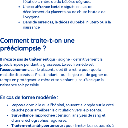
l’état de la mère ou du bébé se dégrade.
Une
souffrance fœtale aiguë
: en cas de
décollement du placenta ou de chute brutale de
l’oxygène.
Dans de
rares cas
, le
décès du bébé
in utero ou à la
naissance.
Comment traite-t-on une
prééclampsie ?
Il n’existe
pas de traitement
qui « soigne » définitivement la
prééclampsie pendant la grossesse. Le seul remède est
l’accouchement
, car le placenta doit être retiré pour que la
maladie disparaisse. En attendant, tout l’enjeu est de gagner du
temps en protégeant la mère et son enfant, jusqu’à ce que la
naissance soit possible.
En cas de forme modérée :
Repos
à domicile ou à l’hôpital, souvent allongée sur le côté
gauche pour améliorer la circulation vers le placenta.
Surveillance rapprochée
: tension, analyses de sang et
d’urine, échographies régulières.
Traitement antihypertenseur
: pour limiter les risques liés à