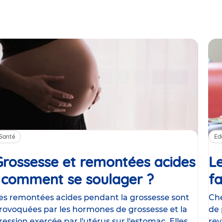
Santé
Ed
Grossesse et remontées acides
Le
: comment se soulager ?
Article
fa
es remontées acides pendant la grossesse sont
Che
rovoquées par les hormones de grossesse et la
de 
ression exercée par l'utérus sur l'estomac. Elles
rev