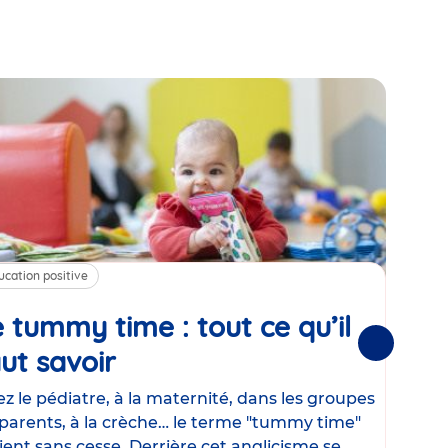
ucation positive
Alim
 tummy time : tout ce qu’il
Cha
Suivantes
ut savoir
Article
mé
con
z le pédiatre, à la maternité, dans les groupes
parents, à la crèche… le terme "tummy time"
Le la
ient sans cesse. Derrière cet anglicisme se