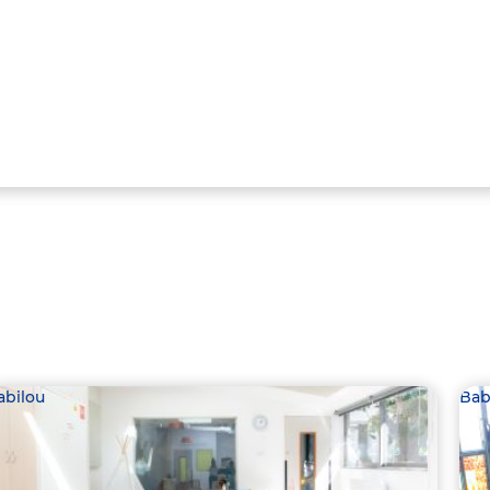
abilou
Bab