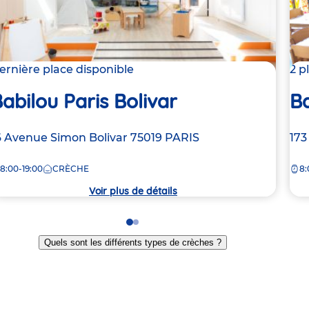
ernière place disponible
2 p
abilou Paris Bolivar
Ba
dresse
6 Avenue Simon Bolivar
75019
PARIS
Ad
173
e
de
8:00-19:00
CRÈCHE
8:
la
rèche
crè
Voir plus de détails
Go
Go
to
to
Quels sont les différents types de crèches ?
slide
slide
1
2