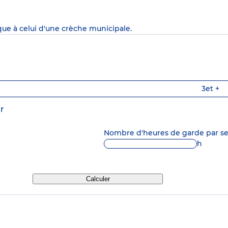
que à celui d'une crèche municipale.
3
et +
r
Nombre d'heures de garde par 
h
Calculer