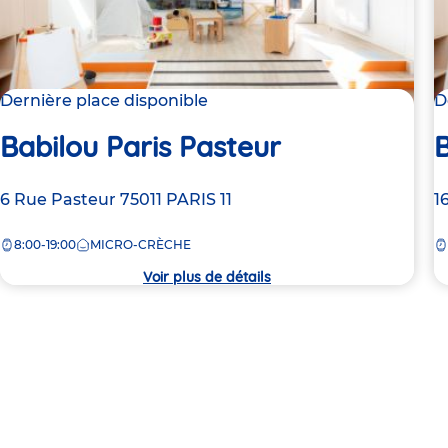
Dernière place disponible
D
Babilou Paris Pasteur
B
Adresse
6 Rue Pasteur
75011
PARIS 11
A
1
de
d
8:00-19:00
MICRO-CRÈCHE
la
la
crèche
c
Voir plus de détails