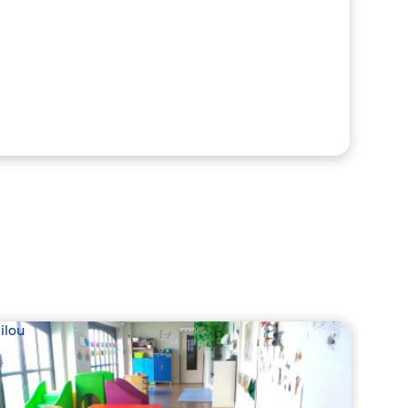
ilou
Babil