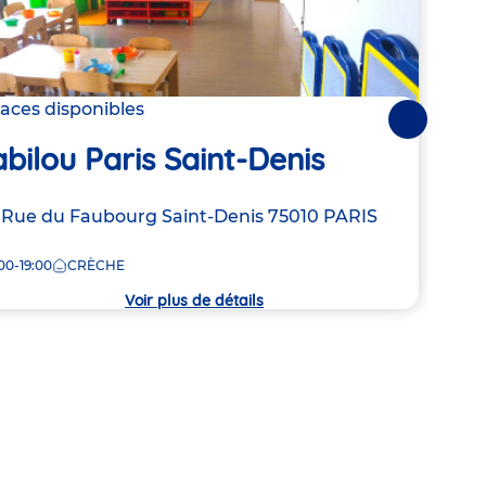
laces disponibles
2 pla
Suivantes
bilou Paris Saint-Denis
Bab
resse
 Rue du Faubourg Saint-Denis
75010
PARIS
Adre
9 Ru
de
00-19:00
CRÈCHE
8:00
la
che
crèc
Voir plus de détails