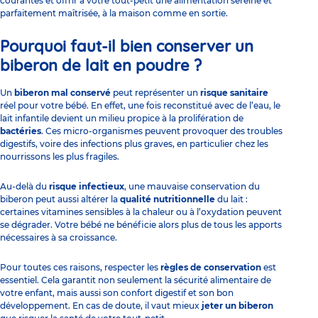
courantes et
offrir à votre tout-petit une alimentation
sereine et
parfaitement maîtrisée, à la maison comme en sortie.
Pourquoi faut-il bien conserver un
biberon de lait en poudre ?
Un
biberon mal conservé
peut représenter un
risque sanitaire
réel pour votre bébé. En effet, une fois reconstitué avec de l’eau, le
lait infantile devient un milieu propice à la prolifération de
bactéries
. Ces micro-organismes peuvent provoquer des troubles
digestifs, voire des infections plus graves, en particulier chez les
nourrissons les plus fragiles.
Au-delà du
risque infectieux
, une mauvaise conservation du
biberon peut aussi altérer la
qualité nutritionnelle
du lait :
certaines vitamines sensibles à la chaleur ou à l’oxydation peuvent
se dégrader. Votre bébé ne bénéficie alors plus de tous les apports
nécessaires à sa croissance.
Pour toutes ces raisons, respecter les
règles de conservation
est
essentiel. Cela garantit non seulement la sécurité alimentaire de
votre enfant, mais aussi son confort digestif et son bon
développement. En cas de doute, il vaut mieux
jeter un biberon