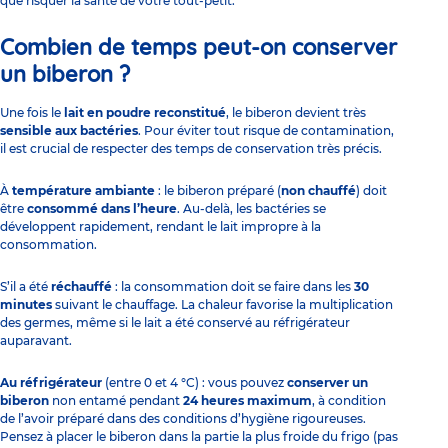
que risquer la santé de votre tout-petit.
Combien de temps peut-on conserver
un biberon ?
Une fois le
lait en poudre reconstitué
, le biberon devient très
sensible aux bactéries
. Pour éviter tout risque de contamination,
il est crucial de respecter des temps de conservation très précis.
À
température ambiante
: le biberon préparé (
non chauffé
) doit
être
consommé dans l’heure
. Au-delà, les bactéries se
développent rapidement, rendant le lait impropre à la
consommation.
S’il a été
réchauffé
: la consommation doit se faire dans les
30
minutes
suivant le chauffage. La chaleur favorise la multiplication
des germes, même si le lait a été conservé au réfrigérateur
auparavant.
Au réfrigérateur
(entre 0 et 4 °C) : vous pouvez
conserver un
biberon
non entamé pendant
24 heures maximum
, à condition
de l’avoir préparé dans des conditions d’hygiène rigoureuses.
Pensez à placer le biberon dans la partie la plus froide du frigo (pas