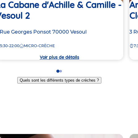
a Cabane d'Achille & Camille -
A
esoul 2
C
dresse
 Rue Georges Ponsot
70000
Vesoul
Ad
3 R
e
de
5:30-22:00
MICRO-CRÈCHE
7:
la
rèche
crè
Voir plus de détails
Go
Go
to
to
Quels sont les différents types de crèches ?
slide
slide
1
2