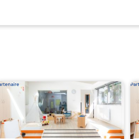
artenaire
Par