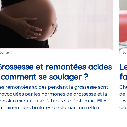
Santé
Ed
Grossesse et remontées acides
Le
: comment se soulager ?
Article
fa
es remontées acides pendant la grossesse sont
Che
rovoquées par les hormones de grossesse et la
de 
ression exercée par l'utérus sur l'estomac. Elles
rev
ntraînent des brûlures d'estomac, un reflux
cac
astrique
le