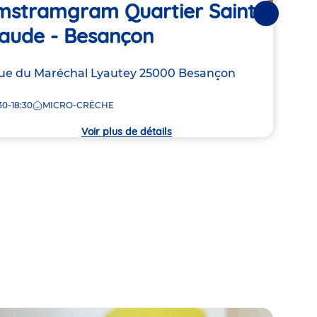
mstramgram Quartier Saint
123
Suivantes
laude - Besançon
Be
resse
ue du Maréchal Lyautey
25000
Besançon
Adre
2 Av
de
30-18:30
MICRO-CRÈCHE
7:30
la
che
crèc
Voir plus de détails