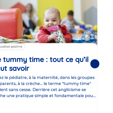
ucation positive
Alim
 tummy time : tout ce qu’il
Cha
Suivantes
ut savoir
Article
mé
con
z le pédiatre, à la maternité, dans les groupes
parents, à la crèche… le terme "tummy time"
Le la
ient sans cesse. Derrière cet anglicisme se
d’ut
he une pratique simple et fondamentale pour
temp
rapi
crée