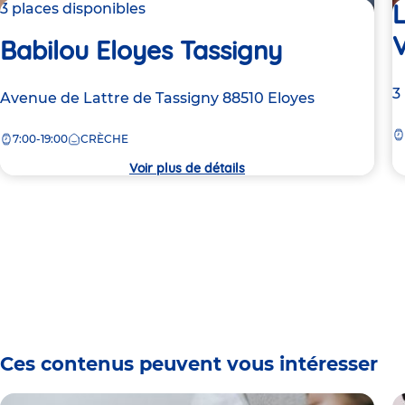
L
3 places disponibles
V
Babilou Eloyes Tassigny
A
3
Adresse
Avenue de Lattre de Tassigny
88510
Eloyes
d
de
la
7:00-19:00
CRÈCHE
la
c
crèche
Voir plus de détails
Ces contenus peuvent vous intéresser