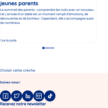
jeunes parents
Article
co
Le sommeil des parents : comprendre les nuits avec un nouveau-
Les 
né L'arrivée d'un bébé est un moment rempli d'émotions, de
les 
découvertes et de bonheur. Cependant, elle s'accompagne aussi
l'es
de nombreux
gast
Lire la suite
Lire 
Go
Go
Go
Go
Go
Go
to
to
to
to
to
to
slide
slide
slide
slide
slide
slide
1
2
3
4
5
6
Choisir cette crèche
Suivez-nous !
Facebook
Twitter
Linkedin
Instagram
Tiktok
Recevez notre newsletter