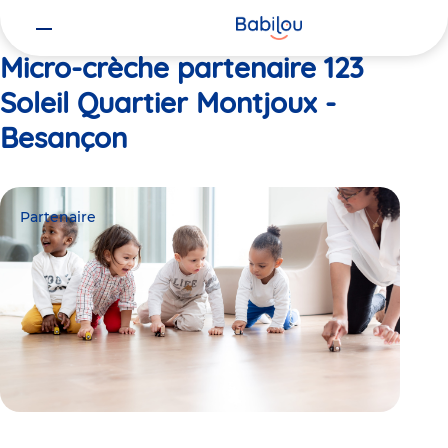
Vous
Accueil
123 Soleil Quartier Montjoux - Besançon
êtes
ici
Micro-crèche partenaire 123
Soleil Quartier Montjoux -
Besançon
Partenaire