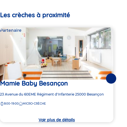
Les crèches à proximité
Partenaire
Par
Suivante
Mamie Baby Besançon
Am
Be
Adresse
23 Avenue du 60EME Régiment d'Infanterie
25000
Besançon
de
Adre
28 R
8:00-19:00
MICRO-CRÈCHE
la
de
crèche
7:
la
crèc
Voir plus de détails