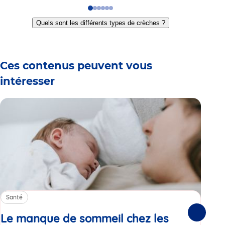
Go
Go
Go
Go
Go
Go
to
to
to
to
to
to
Quels sont les différents types de crèches ?
slide
slide
slide
slide
slide
slide
1
2
3
4
5
6
Ces contenus peuvent vous
intéresser
Santé
Sa
Le manque de sommeil chez les
Gr
Suivante