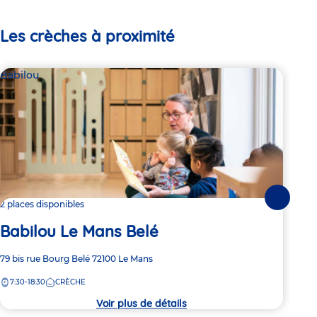
Les crèches à proximité
Babilou
Bab
Suivante
2 places disponibles
Dern
Babilou Le Mans Belé
Ba
Adresse
79 bis rue Bourg Belé
72100
Le Mans
Adre
Bd M
de
de
7:30-18:30
CRÈCHE
7:
la
la
crèche
crèc
Voir plus de détails