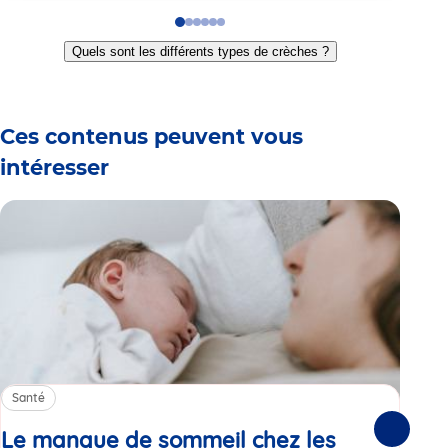
Go
Go
Go
Go
Go
Go
to
to
to
to
to
to
Quels sont les différents types de crèches ?
slide
slide
slide
slide
slide
slide
1
2
3
4
5
6
Ces contenus peuvent vous
intéresser
Santé
Sa
Le manque de sommeil chez les
Gr
Suivante