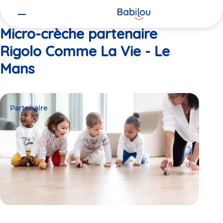
Vous
Accueil
Rigolo Comme La Vie - Le Mans
êtes
ici
Micro-crèche partenaire
Rigolo Comme La Vie - Le
Mans
Partenaire