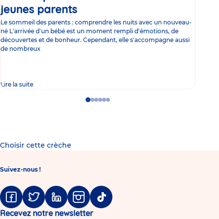
jeunes parents
Article
co
Le sommeil des parents : comprendre les nuits avec un nouveau-
Les 
né L'arrivée d'un bébé est un moment rempli d'émotions, de
les 
découvertes et de bonheur. Cependant, elle s'accompagne aussi
l'es
de nombreux
gast
Lire la suite
Lire 
Go
Go
Go
Go
Go
Go
to
to
to
to
to
to
slide
slide
slide
slide
slide
slide
1
2
3
4
5
6
Choisir cette crèche
Suivez-nous !
Facebook
Twitter
Linkedin
Instagram
Tiktok
Recevez notre newsletter