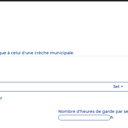
que à celui d'une crèche municipale.
3
et +
r
Nombre d'heures de garde par 
h