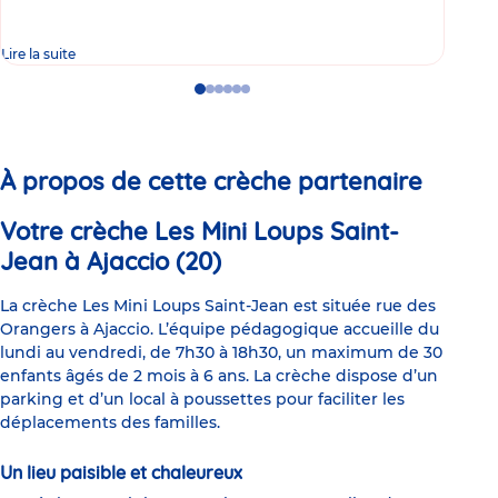
Lire la suite
Lire 
Go
Go
Go
Go
Go
Go
to
to
to
to
to
to
slide
slide
slide
slide
slide
slide
1
2
3
4
5
6
À propos de cette crèche partenaire
Votre crèche Les Mini Loups Saint-
Jean à Ajaccio (20)
La crèche Les Mini Loups Saint-Jean est située rue des
Orangers à Ajaccio. L’équipe pédagogique accueille du
lundi au vendredi, de 7h30 à 18h30, un maximum de 30
enfants âgés de 2 mois à 6 ans. La crèche dispose d’un
parking et d’un local à poussettes pour faciliter les
déplacements des familles.
Un lieu paisible et chaleureux