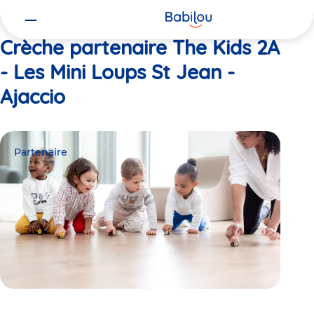
Vous
Accueil
The Kids 2A - Les Mini Loups St Jean - Ajaccio
êtes
ici
Crèche partenaire The Kids 2A
- Les Mini Loups St Jean -
Ajaccio
Partenaire