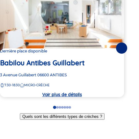
Suivante
Dernière place disponible
Dern
Babilou Antibes Guillabert
Ba
Adresse
3 Avenue Guillabert
06600
ANTIBES
Adre
Plac
de
de
7:30-18:30
MICRO-CRÈCHE
7:
la
la
crèche
crèc
Voir plus de détails
Go
Go
Go
Go
Go
Go
Go
to
to
to
to
to
to
to
Quels sont les différents types de crèches ?
slide
slide
slide
slide
slide
slide
slide
1
2
3
4
5
6
7