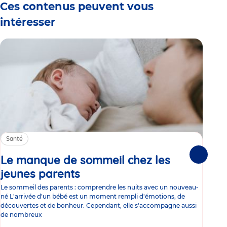
Ces contenus peuvent vous
intéresser
Santé
Sa
Le manque de sommeil chez les
Gr
Suivante
jeunes parents
Article
co
Le sommeil des parents : comprendre les nuits avec un nouveau-
Les 
né L'arrivée d'un bébé est un moment rempli d'émotions, de
les 
découvertes et de bonheur. Cependant, elle s'accompagne aussi
l'es
de nombreux
gast