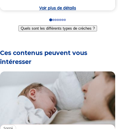
crèc
Voir plus de détails
Go
Go
Go
Go
Go
Go
Go
to
to
to
to
to
to
to
Quels sont les différents types de crèches ?
slide
slide
slide
slide
slide
slide
slide
1
2
3
4
5
6
7
Ces contenus peuvent vous
intéresser
Santé
Sa