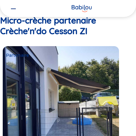
Vous
Accueil
Crèche'n'do Cesson ZI
êtes
ici
Micro-crèche partenaire
Crèche'n'do Cesson ZI
Partenaire