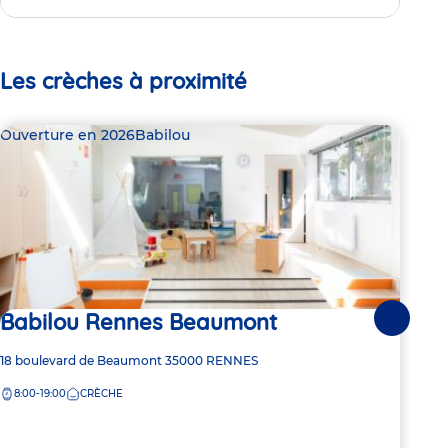
Les crèches à proximité
Ouverture en 2026
Babilou
Bab
Babilou Rennes Beaumont
Dern
Suivante
Ba
Adresse
18 boulevard de Beaumont
35000
RENNES
de
8:00-19:00
CRÈCHE
la
Adre
1 Ru
crèche
de
7:
la