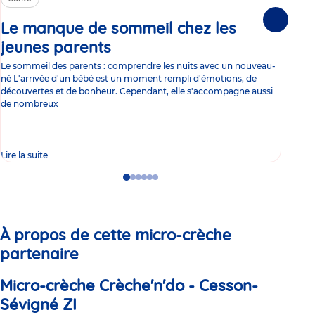
Le manque de sommeil chez les
Gr
Suivante
jeunes parents
Article
co
Le sommeil des parents : comprendre les nuits avec un nouveau-
Les 
né L'arrivée d'un bébé est un moment rempli d'émotions, de
les 
découvertes et de bonheur. Cependant, elle s'accompagne aussi
l'es
de nombreux
gast
Lire la suite
Lire 
Go
Go
Go
Go
Go
Go
to
to
to
to
to
to
slide
slide
slide
slide
slide
slide
1
2
3
4
5
6
À propos de cette micro-crèche
partenaire
Micro-crèche Crèche'n'do - Cesson-
Sévigné ZI