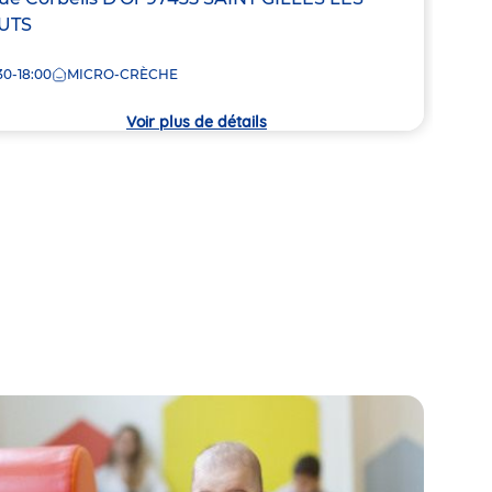
UTS
Adre
180 
de
30-18:00
MICRO-CRÈCHE
che
7:30
la
crèc
Voir plus de détails