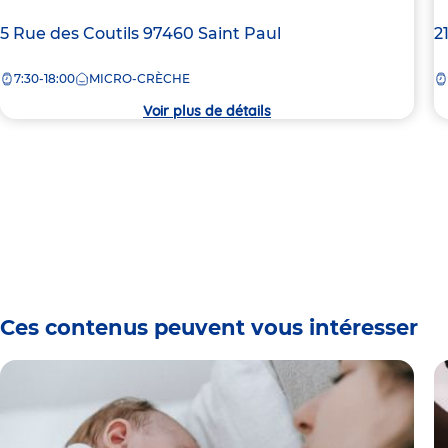
Adresse
5 Rue des Coutils
97460
Saint Paul
A
2
de
d
7:30-18:00
MICRO-CRÈCHE
la
la
crèche
c
Voir plus de détails
Ces contenus peuvent vous intéresser