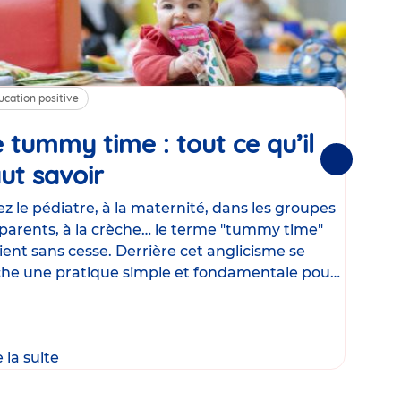
ucation positive
Alim
 tummy time : tout ce qu’il
Cha
Suivantes
ut savoir
Article
mé
con
z le pédiatre, à la maternité, dans les groupes
parents, à la crèche… le terme "tummy time"
Le la
ient sans cesse. Derrière cet anglicisme se
d’ut
he une pratique simple et fondamentale pour
temp
rapi
crée
e la suite
Lire 