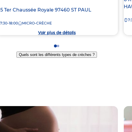
de
HA
dresse
15 Ter Chaussée Royale
97460
ST PAUL
la
e
7:
crè
7:30-18:00
MICRO-CRÈCHE
rèche
Voir plus de détails
Go
Go
to
to
Quels sont les différents types de crèches ?
slide
slide
1
2