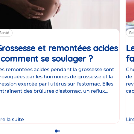
Santé
Ed
Grossesse et remontées acides
Le
: comment se soulager ?
Article
fa
es remontées acides pendant la grossesse sont
Che
rovoquées par les hormones de grossesse et la
de 
ression exercée par l'utérus sur l'estomac. Elles
rev
ntraînent des brûlures d'estomac, un reflux
cac
astrique
le
ire la suite
Lir
Go
Go