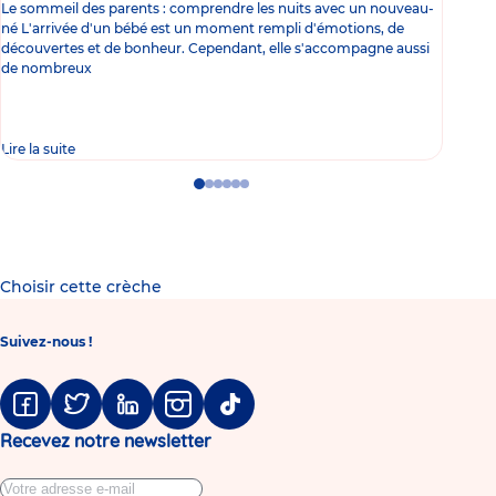
Le sommeil des parents : comprendre les nuits avec un nouveau-
Les 
né L'arrivée d'un bébé est un moment rempli d'émotions, de
les 
découvertes et de bonheur. Cependant, elle s'accompagne aussi
l'es
de nombreux
gast
Lire la suite
Lire 
Go
Go
Go
Go
Go
Go
to
to
to
to
to
to
slide
slide
slide
slide
slide
slide
1
2
3
4
5
6
Choisir cette crèche
Suivez-nous !
Facebook
Twitter
Linkedin
Instagram
Tiktok
Recevez notre newsletter