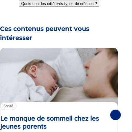
to
to
to
to
to
to
Quels sont les différents types de crèches ?
slide
slide
slide
slide
slide
slide
1
2
3
4
5
6
Ces contenus peuvent vous
intéresser
Santé
Sa
Le manque de sommeil chez les
Gr
Suivante
jeunes parents
Article
co