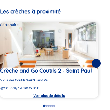
Les crèches à proximité
Partenaire
Par
Suivante
Crèche and Go Coutils 2 - Saint Paul
Cr
Adresse
5 Rue des Coutils
97460
Saint Paul
Adre
5 Ru
de
de
7:30-18:00
MICRO-CRÈCHE
7:
la
la
crèche
crèc
Voir plus de détails
Go
Go
Go
Go
Go
Go