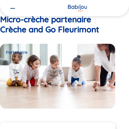
Vous
Accueil
Crèche and Go Fleurimont
êtes
ici
Micro-crèche partenaire
Crèche and Go Fleurimont
Partenaire