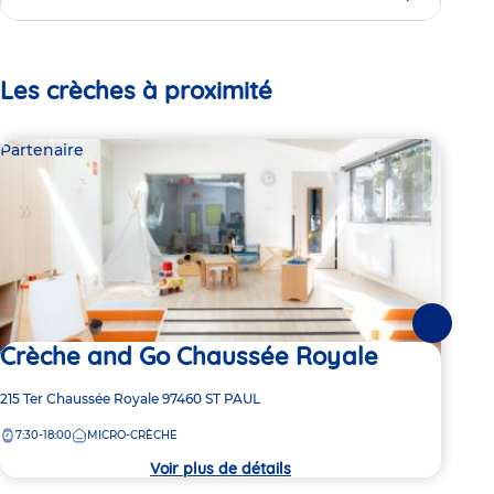
Les crèches à proximité
Partenaire
Par
Suivante
Crèche and Go Chaussée Royale
Cr
Adresse
215 Ter Chaussée Royale
97460
ST PAUL
Adre
5 Ru
de
de
7:30-18:00
MICRO-CRÈCHE
7:
la
la
crèche
crèc
Voir plus de détails