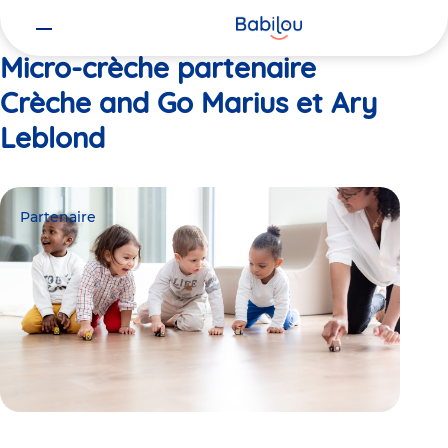
Vous
Accueil
Crèche and Go Marius et Ary Leblond
êtes
ici
Micro-crèche partenaire
Crèche and Go Marius et Ary
Leblond
Partenaire