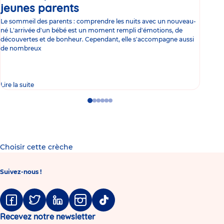
jeunes parents
Article
co
Le sommeil des parents : comprendre les nuits avec un nouveau-
Les 
né L'arrivée d'un bébé est un moment rempli d'émotions, de
les 
découvertes et de bonheur. Cependant, elle s'accompagne aussi
l'es
de nombreux
gast
Lire la suite
Lire 
Go
Go
Go
Go
Go
Go
to
to
to
to
to
to
slide
slide
slide
slide
slide
slide
1
2
3
4
5
6
Choisir cette crèche
Suivez-nous !
Facebook
Twitter
Linkedin
Instagram
Tiktok
Recevez notre newsletter