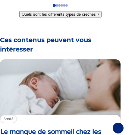
Go
Go
Go
Go
Go
Go
to
to
to
to
to
to
Quels sont les différents types de crèches ?
slide
slide
slide
slide
slide
slide
1
2
3
4
5
6
Ces contenus peuvent vous
intéresser
Santé
Sa
Le manque de sommeil chez les
Gr
Suivante