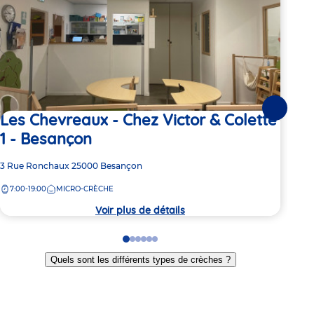
Suivante
Les Chevreaux - Chez Victor & Colette
12
1 - Besançon
Adre
28 R
de
Adresse
3 Rue Ronchaux
25000
Besançon
7:
la
de
crèc
7:00-19:00
MICRO-CRÈCHE
la
crèche
Voir plus de détails
Go
Go
Go
Go
Go
Go
to
to
to
to
to
to
Quels sont les différents types de crèches ?
slide
slide
slide
slide
slide
slide
1
2
3
4
5
6