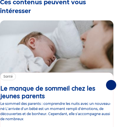
Ces contenus peuvent vous
intéresser
Santé
Sa
Le manque de sommeil chez les
Gr
Suivante
jeunes parents
Article
co
Le sommeil des parents : comprendre les nuits avec un nouveau-
Les 
né L'arrivée d'un bébé est un moment rempli d'émotions, de
les 
découvertes et de bonheur. Cependant, elle s'accompagne aussi
l'es
de nombreux
gast