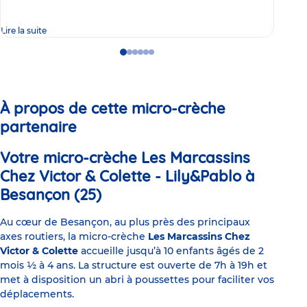
Lire la suite
Lire 
Go
Go
Go
Go
Go
Go
to
to
to
to
to
to
slide
slide
slide
slide
slide
slide
1
2
3
4
5
6
À propos de cette micro-crèche
partenaire
Votre micro-crèche Les Marcassins
Chez Victor & Colette - Lily&Pablo à
Besançon (25)
Au cœur de Besançon, au plus près des principaux
axes routiers, la micro-crèche
Les Marcassins Chez
Victor & Colette
accueille jusqu’à 10 enfants âgés de 2
mois ½ à 4 ans. La structure est ouverte de 7h à 19h et
met à disposition un abri à poussettes pour faciliter vos
déplacements.