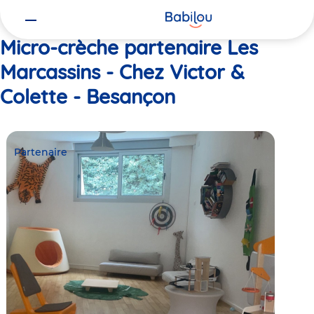
Vous
Accueil
Les Marcassins - Chez Victor & Colette - Besançon
êtes
ici
Micro-crèche partenaire Les
Marcassins - Chez Victor &
Colette - Besançon
Partenaire