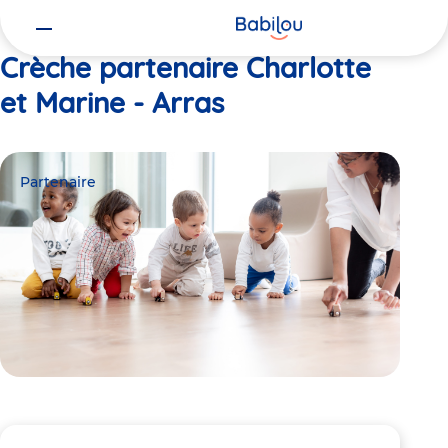
Vous
Accueil
Charlotte et Marine - Arras
êtes
ici
Crèche partenaire Charlotte
et Marine - Arras
Partenaire