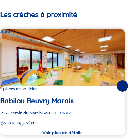
Les crèches à proximité
Babilou
Par
La
Suivante
2 places disponibles
Ni
Babilou Beuvry Marais
Adre
84 p
Adresse
256 Chemin du Marais
62660
BEUVRY
de
de
7:
la
7:30-18:30
CRÈCHE
la
crèc
crèche
Voir plus de détails