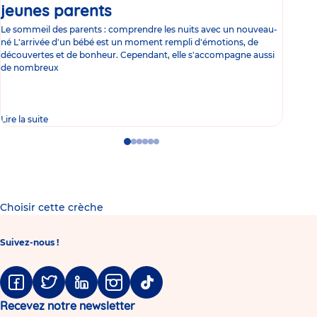
jeunes parents
Article
co
Le sommeil des parents : comprendre les nuits avec un nouveau-
Les 
né L'arrivée d'un bébé est un moment rempli d'émotions, de
les 
découvertes et de bonheur. Cependant, elle s'accompagne aussi
l'es
de nombreux
gast
Lire la suite
Lire 
Go
Go
Go
Go
Go
Go
to
to
to
to
to
to
slide
slide
slide
slide
slide
slide
1
2
3
4
5
6
Choisir cette crèche
Suivez-nous !
Facebook
Twitter
Linkedin
Instagram
Tiktok
Recevez notre newsletter