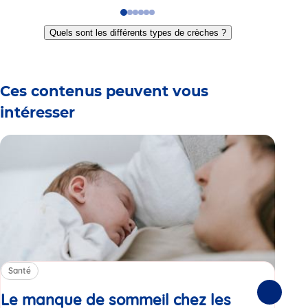
Go
Go
Go
Go
Go
Go
to
to
to
to
to
to
Quels sont les différents types de crèches ?
slide
slide
slide
slide
slide
slide
1
2
3
4
5
6
Ces contenus peuvent vous
intéresser
Santé
Sa
Le manque de sommeil chez les
Gr
Suivante