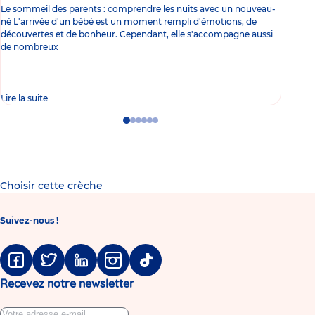
Le sommeil des parents : comprendre les nuits avec un nouveau-
Les 
né L'arrivée d'un bébé est un moment rempli d'émotions, de
les 
découvertes et de bonheur. Cependant, elle s'accompagne aussi
l'es
de nombreux
gast
Lire la suite
Lire 
Go
Go
Go
Go
Go
Go
to
to
to
to
to
to
slide
slide
slide
slide
slide
slide
1
2
3
4
5
6
Choisir cette crèche
Suivez-nous !
Facebook
Twitter
Linkedin
Instagram
Tiktok
Recevez notre newsletter