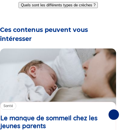
to
to
to
to
to
to
Quels sont les différents types de crèches ?
slide
slide
slide
slide
slide
slide
1
2
3
4
5
6
Ces contenus peuvent vous
intéresser
Santé
Sa
Le manque de sommeil chez les
Gr
Suivante
jeunes parents
Article
co