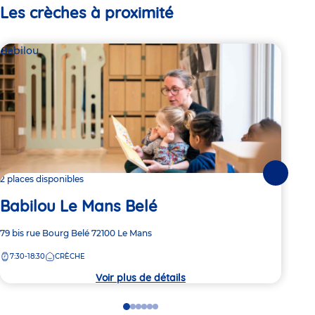
Les crèches à proximité
Babilou
Bab
Suivante
2 places disponibles
Dern
Babilou Le Mans Belé
Ba
Adresse
79 bis rue Bourg Belé
72100
Le Mans
Adre
Bd M
de
de
7:30-18:30
CRÈCHE
7:
la
la
crèche
crèc
Voir plus de détails
Go
Go
Go
Go
Go
Go