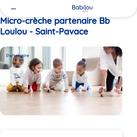
Vous
Accueil
Bb Loulou - Saint-Pavace
êtes
ici
Micro-crèche partenaire Bb
Loulou - Saint-Pavace
Partenaire