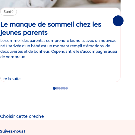
Santé
Sa
Le manque de sommeil chez les
Gr
Suivante
jeunes parents
Article
co
Le sommeil des parents : comprendre les nuits avec un nouveau-
Les 
né L'arrivée d'un bébé est un moment rempli d'émotions, de
les 
découvertes et de bonheur. Cependant, elle s'accompagne aussi
l'es
de nombreux
gast
Lire la suite
Lire 
Go
Go
Go
Go
Go
Go
to
to
to
to
to
to
slide
slide
slide
slide
slide
slide
1
2
3
4
5
6
Choisir cette crèche
Suivez-nous !