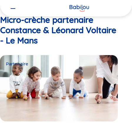
Vous
Accueil
Constance & Léonard Voltaire - Le Mans
êtes
ici
Micro-crèche partenaire
Constance & Léonard Voltaire
- Le Mans
Partenaire