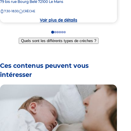
Adresse
79 bis rue Bourg Belé
72100
Le Mans
Adre
Bd M
de
de
7:30-18:30
CRÈCHE
7:
la
la
crèche
crèc
Voir plus de détails
Go
Go
Go
Go
Go
Go
to
to
to
to
to
to
Quels sont les différents types de crèches ?
slide
slide
slide
slide
slide
slide
1
2
3
4
5
6
Ces contenus peuvent vous
intéresser