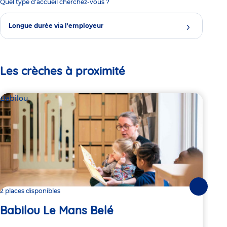
Quel type d'accueil cherchez-vous ?
Longue durée via l'employeur
Les crèches à proximité
Babilou
Bab
Suivante
2 places disponibles
Dern
Babilou Le Mans Belé
Ba