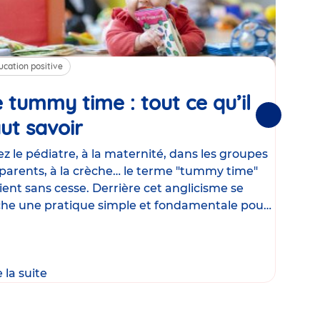
ucation positive
Alim
 tummy time : tout ce qu’il
Cha
Suivantes
ut savoir
Article
mé
con
z le pédiatre, à la maternité, dans les groupes
parents, à la crèche… le terme "tummy time"
Le la
ient sans cesse. Derrière cet anglicisme se
d’ut
he une pratique simple et fondamentale pour
temp
rapi
crée
e la suite
Lire 