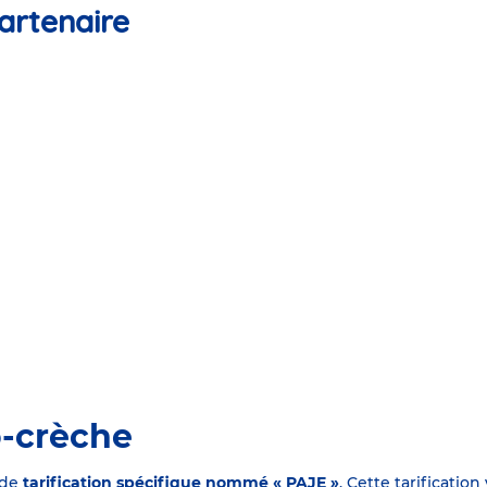
artenaire
o-crèche
 de
tarification spécifique nommé « PAJE »
. Cette tarificati