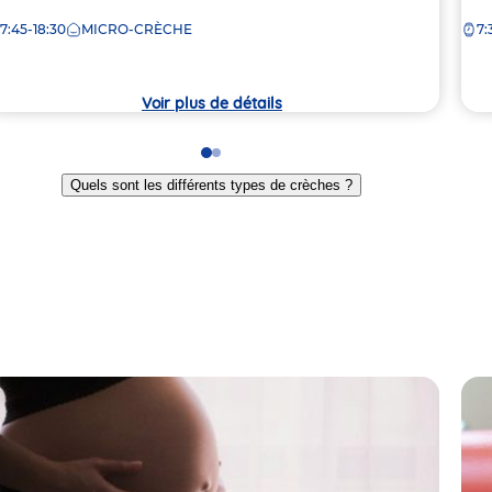
e
de
7:45-18:30
MICRO-CRÈCHE
7:
la
rèche
crè
Voir plus de détails
Go
Go
to
to
Quels sont les différents types de crèches ?
slide
slide
1
2