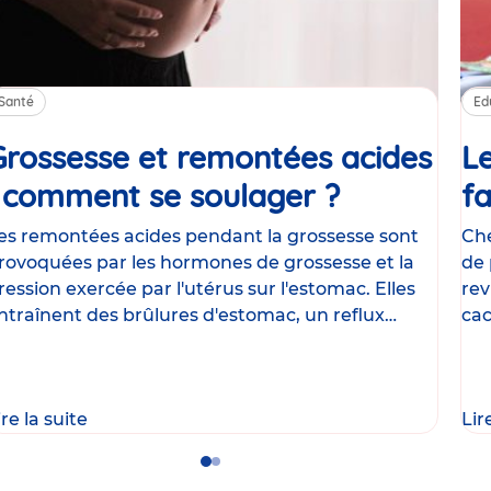
Santé
Ed
Grossesse et remontées acides
Le
: comment se soulager ?
Article
fa
es remontées acides pendant la grossesse sont
Che
rovoquées par les hormones de grossesse et la
de 
ression exercée par l'utérus sur l'estomac. Elles
rev
ntraînent des brûlures d'estomac, un reflux
cac
astrique
le
ire la suite
Lir
Go
Go
to
to