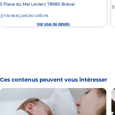
d
Adresse
5 Place du Mal Leclerc
78980
Bréval
la
de
c
7:30-18:30
MICRO-CRÈCHE
la
crèche
Voir plus de détails
Ces contenus peuvent vous intéresser