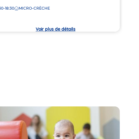
Adre
3 Ru
30-18:30
MICRO-CRÈCHE
de
che
8:00
la
crèc
Voir plus de détails