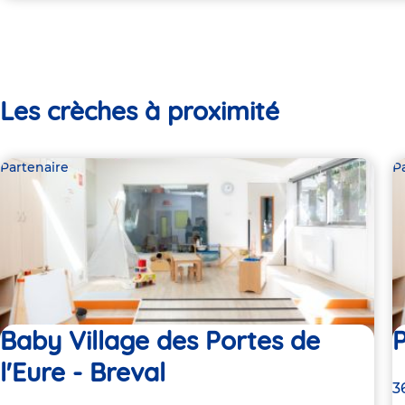
Les crèches à proximité
Partenaire
P
Baby Village des Portes de
l'Eure - Breval
A
3