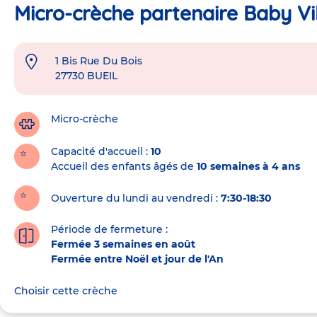
Micro-crèche partenaire Baby Vil
1 Bis Rue Du Bois
Adresse
27730
BUEIL
de
la
crèche
Micro-crèche
Capacité d'accueil
10
Accueil des enfants âgés de
10 semaines à 4 ans
Ouverture du lundi au vendredi :
7:30-18:30
Période de fermeture :
Fermée 3 semaines en août
Fermée entre Noël et jour de l'An
Choisir cette crèche