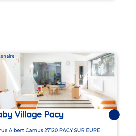
tenaire
Parte
by Village Pacy
Les
Suivantes
Lo
resse
rue Albert Camus
27120
PACY SUR EURE