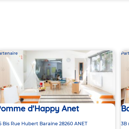
artenaire
Par
Pomme d'Happy Anet
Ba
dresse
6 Bis Rue Hubert Baraine
28260
ANET
Ad
3B 