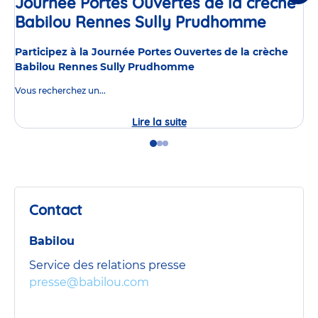
Journée Portes Ouvertes de la crèche
Babilou Rennes Sully Prudhomme
Événe
Participez à la Journée Portes Ouvertes de la crèche
Babilou Rennes Sully Prudhomme
Vous recherchez un...
Lire la suite
Journée
Portes
Ouvertes
Go
Go
Go
de
to
to
to
la
slide
slide
slide
crèche
1
2
3
Babilou
Rennes
Contact
Sully
Prudhomme
Babilou
Service des relations presse
presse@babilou.com