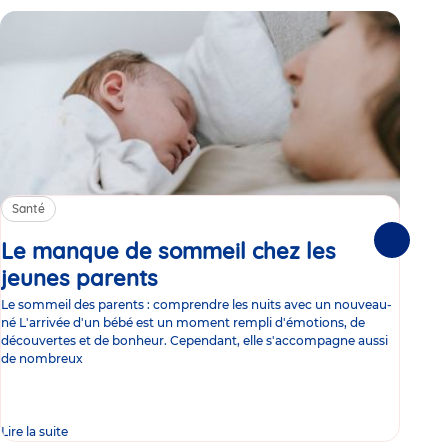
Santé
Sa
Le manque de sommeil chez les
Gr
Suivante
jeunes parents
Article
co
Le sommeil des parents : comprendre les nuits avec un nouveau-
Les 
né L'arrivée d'un bébé est un moment rempli d'émotions, de
les 
découvertes et de bonheur. Cependant, elle s'accompagne aussi
l'es
de nombreux
gast
Lire la suite
Lire 