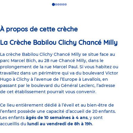
Go
Go
Go
Go
Go
Go
to
to
to
to
to
to
slide
slide
slide
slide
slide
slide
1
2
3
4
5
6
À propos de cette crèche
La Crèche Babilou Clichy Chancé Milly
La crèche Babilou Clichy Chancé Milly se situe face au
parc Marcel Bich, au 28 rue Chancé Milly, dans le
prolongement de la rue Marcel Paul. Si vous habitez ou
travaillez dans un périmètre qui va du boulevard Victor
Hugo à Clichy à l’avenue de l’Europe à Levallois, en
passant par le boulevard du Général Leclerc, l’adresse
de cet établissement pourrait vous convenir.
Ce lieu entièrement dédié à l’éveil et au bien-être de
l’enfant possède une capacité d’accueil de 20 enfants.
Les enfants
âgés de 10 semaines à 4 ans
, y sont
accueillis du
lundi au vendredi de 8h à 19h
.