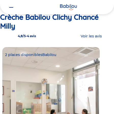
Vous
Accueil
Babilou Clichy Chancé Milly
êtes
ici
Crèche Babilou Clichy Chancé
Milly
Voir les avis
4,8/5
-
4 avis
2 places disponibles
Babilou