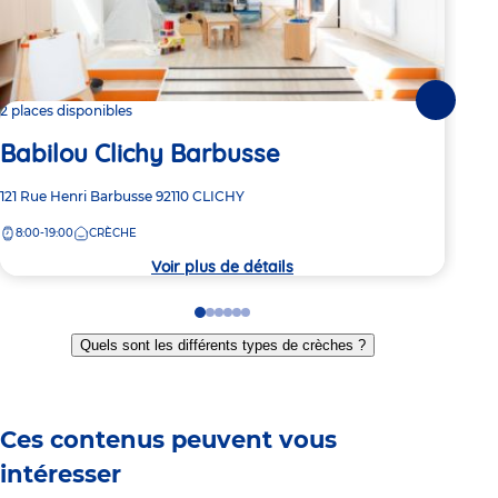
Suivante
2 places disponibles
2 pl
Babilou Clichy Barbusse
Ba
Adresse
121 Rue Henri Barbusse
92110
CLICHY
Adre
27 A
de
de
8:00-19:00
CRÈCHE
8:
la
la
crèche
crèc
Voir plus de détails
Go
Go
Go
Go
Go
Go
to
to
to
to
to
to
Quels sont les différents types de crèches ?
slide
slide
slide
slide
slide
slide
1
2
3
4
5
6
Ces contenus peuvent vous
intéresser