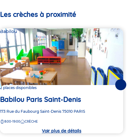
Les crèches à proximité
Babilou
Bab
Suivante
2 places disponibles
2 pl
Babilou Paris Saint-Denis
Ba
Adresse
173 Rue du Faubourg Saint-Denis
75010
PARIS
Adre
9 Ru
de
de
8:00-19:00
CRÈCHE
8:
la
la
crèche
crèc
Voir plus de détails