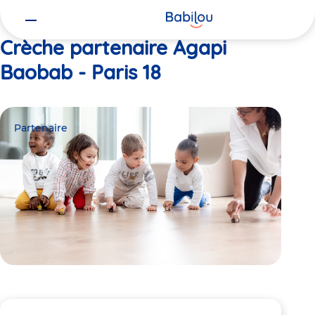
Vous
Accueil
Agapi Baobab - Paris 18
êtes
ici
Crèche partenaire Agapi
Baobab - Paris 18
Partenaire