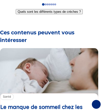
Go
Go
Go
Go
Go
Go
Go
to
to
to
to
to
to
to
Quels sont les différents types de crèches ?
slide
slide
slide
slide
slide
slide
slide
1
2
3
4
5
6
7
Ces contenus peuvent vous
intéresser
Santé
Sa
Le manque de sommeil chez les
Gr
Suivante