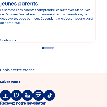
jeunes parents
Article
co
Le sommeil des parents : comprendre les nuits avec un nouveau-
Les 
né L'arrivée d'un bébé est un moment rempli d'émotions, de
les 
découvertes et de bonheur. Cependant, elle s'accompagne aussi
l'es
de nombreux
gast
Lire la suite
Lire 
Go
Go
Go
Go
Go
Go
to
to
to
to
to
to
slide
slide
slide
slide
slide
slide
1
2
3
4
5
6
Choisir cette crèche
Suivez-nous !
Facebook
Twitter
Linkedin
Instagram
Tiktok
Recevez notre newsletter