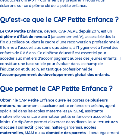
débouchés offre-t-il ? Comment s’y préparer ? Nous vous
éclairons sur ce diplôme clé de la petite enfance.
Qu’est-ce que le CAP Petite Enfance ?
Le
CAP Petite Enfance
, devenu CAP AEPE depuis 2017, est un
diplôme d’État de niveau 3
(anciennement V), accessible dès la
fin du collège ou dans le cadre d’une reconversion professionnelle.
Il forme à l’accueil, aux soins quotidiens, à l’hygiène et à l’éveil des
enfants de 0 à 6 ans. Ce diplôme éducatif est essentiel pour
accéder aux métiers d’accompagnant auprès des jeunes enfants. Il
constitue une base solide pour évoluer dans le champ de
l’éducation et du soin, en tant que professionnel de
l’accompagnement du développement global des enfants
.
Que permet le CAP Petite Enfance ?
Obtenir le CAP Petite Enfance ouvre les portes de
plusieurs
métiers
, notamment :
auxiliaire petite enfance
en crèche, agent
spécialisé dans les écoles maternelles (ATSEM), assistante
maternelle, ou encore animateur petite enfance en accueil de
loisirs. Ce diplôme permet d’exercer dans divers lieux :
structures
d’accueil collectif
(crèches, haltes-garderies),
écoles
maternelles
,
MAM
ou au
domicile des parents
. Il peut également