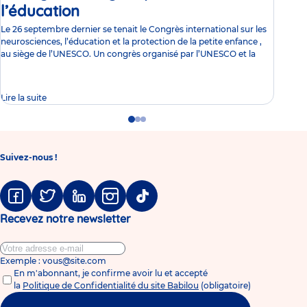
l’éducation
Article
do
Le 26 septembre dernier se tenait le Congrès international sur les
Parc
neurosciences, l’éducation et la protection de la petite enfance ,
nous
au siège de l’UNESCO. Un congrès organisé par l’UNESCO et la
avis
pare
Lire la suite
Lire 
Go
Go
Go
to
to
to
slide
slide
slide
1
2
3
Suivez-nous !
Facebook
Twitter
Linkedin
Instagram
Tiktok
Recevez notre newsletter
Exemple : vous@site.com
En m'abonnant, je confirme avoir lu et accepté
la
Politique de Confidentialité du site Babilou
(obligatoire)