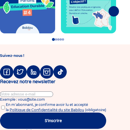
Suivante
Go
Go
Go
Go
Go
to
to
to
to
to
slide
slide
slide
slide
slide
1
2
3
4
5
Suivez-nous !
Facebook
Twitter
Linkedin
Instagram
Tiktok
Recevez notre newsletter
Exemple : vous@site.com
En m'abonnant, je confirme avoir lu et accepté
la
Politique de Confidentialité du site Babilou
(obligatoire)
S'inscrire