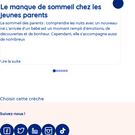
Le manque de sommeil chez les
Gr
Suivante
jeunes parents
Article
co
Le sommeil des parents : comprendre les nuits avec un nouveau-
Les 
né L'arrivée d'un bébé est un moment rempli d'émotions, de
les 
découvertes et de bonheur. Cependant, elle s'accompagne aussi
l'es
de nombreux
gast
Lire la suite
Lire 
Go
Go
Go
Go
Go
Go
to
to
to
to
to
to
slide
slide
slide
slide
slide
slide
1
2
3
4
5
6
Choisir cette crèche
Suivez-nous !
Facebook
Twitter
Linkedin
Instagram
Tiktok