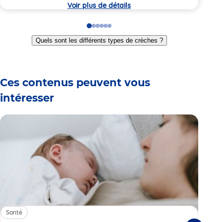
crèc
Voir plus de détails
Go
Go
Go
Go
Go
Go
to
to
to
to
to
to
Quels sont les différents types de crèches ?
slide
slide
slide
slide
slide
slide
1
2
3
4
5
6
Ces contenus peuvent vous
intéresser
Santé
Sa