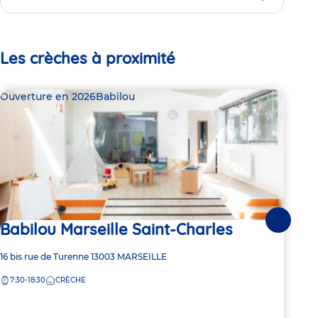
Les crèches à proximité
Ouverture en 2026
Babilou
Bab
Babilou Marseille Saint-Charles
Suivante
Dern
Ba
Adresse
16 bis rue de Turenne
13003
MARSEILLE
de
7:30-18:30
CRÈCHE
Adre
3 Ru
la
de
crèche
7:
la