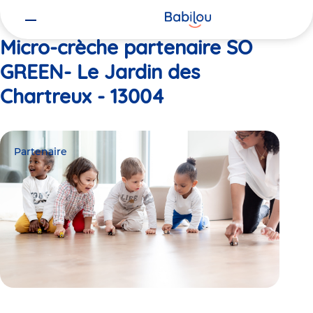
Vous
Accueil
SO GREEN- Le Jardin des Chartreux - 13004
êtes
ici
Micro-crèche partenaire SO
GREEN- Le Jardin des
Chartreux - 13004
Partenaire