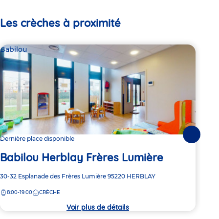
Les crèches à proximité
Babilou
Bab
Suivante
Dernière place disponible
2 pl
Babilou Herblay Frères Lumière
Ba
Adresse
30-32 Esplanade des Frères Lumière
95220
HERBLAY
Adre
3 bi
de
de
8:00-19:00
CRÈCHE
8:
la
la
crèche
crèc
Voir plus de détails