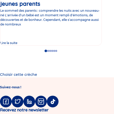
jeunes parents
Article
co
Le sommeil des parents : comprendre les nuits avec un nouveau-
Les 
né L'arrivée d'un bébé est un moment rempli d'émotions, de
les 
découvertes et de bonheur. Cependant, elle s'accompagne aussi
l'es
de nombreux
gast
Lire la suite
Lire 
Go
Go
Go
Go
Go
Go
to
to
to
to
to
to
slide
slide
slide
slide
slide
slide
1
2
3
4
5
6
Choisir cette crèche
Suivez-nous !
Facebook
Twitter
Linkedin
Instagram
Tiktok
Recevez notre newsletter