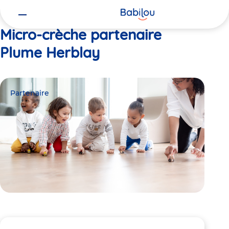
Vous
Accueil
Plume Herblay
êtes
ici
Micro-crèche partenaire
Plume Herblay
Partenaire