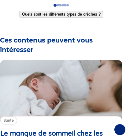
Go
Go
Go
Go
Go
Go
to
to
to
to
to
to
Quels sont les différents types de crèches ?
slide
slide
slide
slide
slide
slide
1
2
3
4
5
6
Ces contenus peuvent vous
intéresser
Santé
Sa
Le manque de sommeil chez les
Gr
Suivante