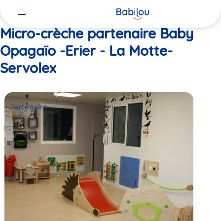
Vous
Accueil
Baby Opagaïo -Erier - La Motte-Servolex
êtes
ici
Micro-crèche partenaire Baby
Opagaïo -Erier - La Motte-
Servolex
Partenaire