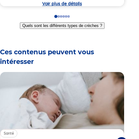
Voir plus de détails
Go
Go
Go
Go
Go
Go
to
to
to
to
to
to
Quels sont les différents types de crèches ?
slide
slide
slide
slide
slide
slide
1
2
3
4
5
6
Ces contenus peuvent vous
intéresser
Santé
Sa