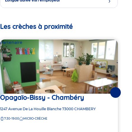
Longue durée via l'employeur
Les crèches à proximité
Partenaire
Par
Suivante
Opagaïo-Bissy - Chambéry
Le
Adresse
1247 Avenue De La Houille Blanche
73000
CHAMBERY
Adre
146 
de
de
7:30-19:00
MICRO-CRÈCHE
7:
la
la
crèche
crèc