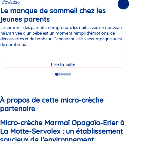
17/07/2026
15/0
Suivante
Le manque de sommeil chez les
Gr
jeunes parents
Article
co
Le sommeil des parents : comprendre les nuits avec un nouveau-
Les 
né L'arrivée d'un bébé est un moment rempli d'émotions, de
les 
découvertes et de bonheur. Cependant, elle s'accompagne aussi
l'es
de nombreux
gast
Lire la suite
Le
manque
de
Go
Go
Go
Go
Go
Go
sommeil
to
to
to
to
to
to
chez
slide
slide
slide
slide
slide
slide
les
1
2
3
4
5
6
jeunes
parents
À propos de cette micro-crèche
partenaire
Micro-crèche Marmaï Opagaïo-Erier à
La Motte-Servolex : un établissement
soucieux de l’environnement