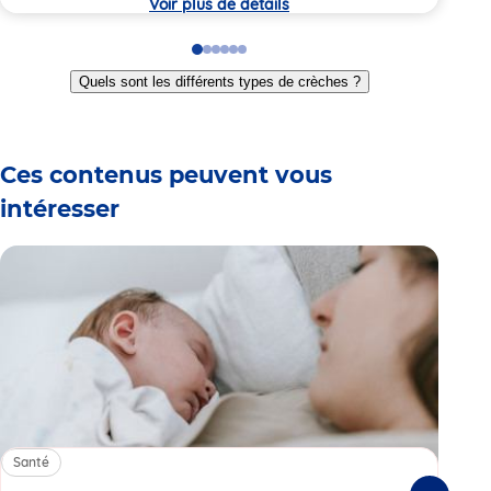
Voir plus de détails
Go
Go
Go
Go
Go
Go
to
to
to
to
to
to
Quels sont les différents types de crèches ?
slide
slide
slide
slide
slide
slide
1
2
3
4
5
6
Ces contenus peuvent vous
intéresser
Santé
Sa