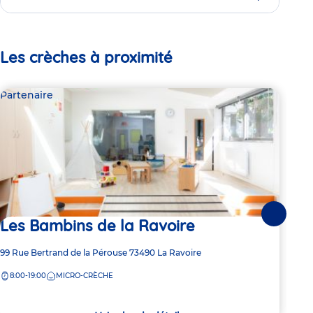
Les crèches à proximité
Partenaire
Par
Suivante
Les Bambins de la Ravoire
Ec
Adresse
99 Rue Bertrand de la Pérouse
73490
La Ravoire
Adre
98 R
de
de
8:00-19:00
MICRO-CRÈCHE
7:
la
la
crèche
crèc