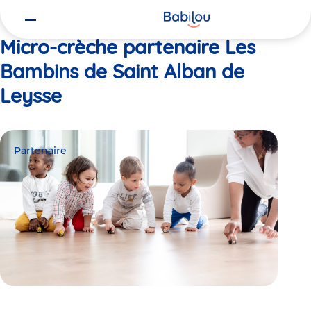
Vous
Accueil
Les Bambins de Saint Alban de Leysse
êtes
ici
Micro-crèche partenaire Les
Bambins de Saint Alban de
Leysse
Partenaire