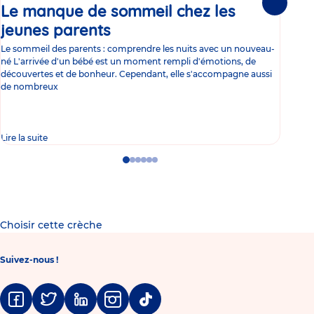
Le manque de sommeil chez les
Gr
Suivante
jeunes parents
Article
co
Le sommeil des parents : comprendre les nuits avec un nouveau-
Les 
né L'arrivée d'un bébé est un moment rempli d'émotions, de
les 
découvertes et de bonheur. Cependant, elle s'accompagne aussi
l'es
de nombreux
gast
Lire la suite
Lire 
Go
Go
Go
Go
Go
Go
to
to
to
to
to
to
slide
slide
slide
slide
slide
slide
1
2
3
4
5
6
Choisir cette crèche
Suivez-nous !
Facebook
Twitter
Linkedin
Instagram
Tiktok