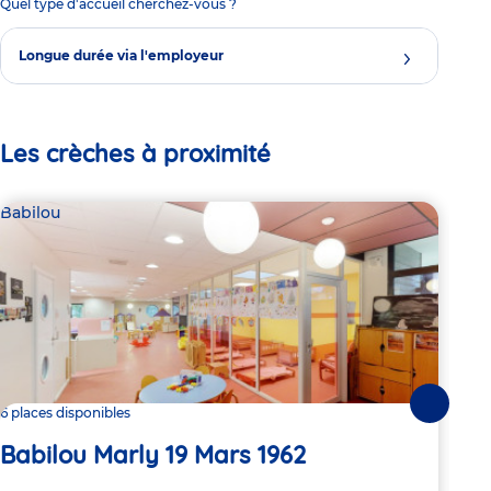
Quel type d'accueil cherchez-vous ?
Longue durée via l'employeur
Les crèches à proximité
Babilou
Par
Ri
Suivante
6 places disponibles
D
Babilou Marly 19 Mars 1962
Adre
Aven