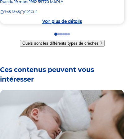
Adresse
Rue du 19 mars 1962
59770
MARLY
de
de
6:
la
7:45-18:45
CRÈCHE
la
crèc
crèche
Voir plus de détails
Go
Go
Go
Go
Go
Go
to
to
to
to
to
to
Quels sont les différents types de crèches ?
slide
slide
slide
slide
slide
slide
1
2
3
4
5
6
Ces contenus peuvent vous
intéresser