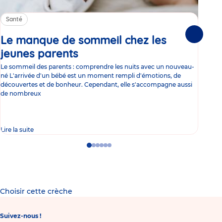
Santé
Sa
Le manque de sommeil chez les
Gr
Suivante
jeunes parents
Article
co
Le sommeil des parents : comprendre les nuits avec un nouveau-
Les 
né L'arrivée d'un bébé est un moment rempli d'émotions, de
les 
découvertes et de bonheur. Cependant, elle s'accompagne aussi
l'es
de nombreux
gast
Lire la suite
Lire 
Go
Go
Go
Go
Go
Go
to
to
to
to
to
to
slide
slide
slide
slide
slide
slide
1
2
3
4
5
6
Choisir cette crèche
Suivez-nous !