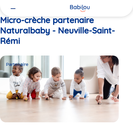
Vous
Accueil
Naturalbaby - Neuville-Saint-Rémi
êtes
ici
Micro-crèche partenaire
Naturalbaby - Neuville-Saint-
Rémi
Partenaire