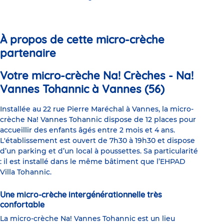
Go
Go
Go
Go
Go
Go
to
to
to
to
to
to
slide
slide
slide
slide
slide
slide
1
2
3
4
5
6
À propos de cette micro-crèche
partenaire
Votre micro-crèche Na! Crèches - Na!
Vannes Tohannic à Vannes (56)
Installée au 22 rue Pierre Maréchal à Vannes, la micro-
crèche Na! Vannes Tohannic dispose de 12 places pour
accueillir des enfants âgés entre 2 mois et 4 ans.
L'établissement est ouvert de 7h30 à 19h30 et dispose
d’un parking et d’un local à poussettes. Sa particularité
: il est installé dans le même bâtiment que l’EHPAD
Villa Tohannic.
Une micro-crèche intergénérationnelle très
confortable
La micro-crèche Na! Vannes Tohannic est un lieu