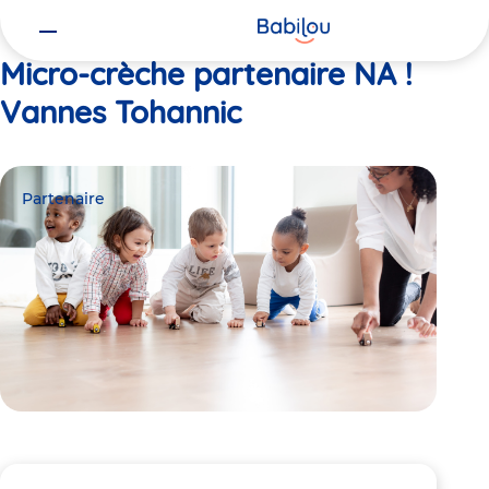
Vous
Accueil
NA ! Vannes Tohannic
êtes
ici
Micro-crèche partenaire NA !
Vannes Tohannic
Partenaire