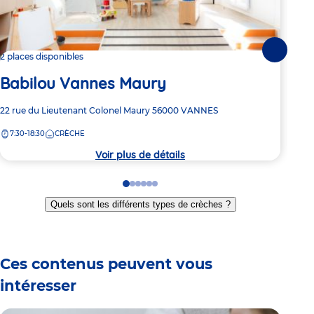
Suivante
2 places disponibles
Dern
Babilou Vannes Maury
Ba
Adresse
22 rue du Lieutenant Colonel Maury
56000
VANNES
Adre
Plac
de
de
7:30-18:30
CRÈCHE
7:
la
la
crèche
crèc
Voir plus de détails
Go
Go
Go
Go
Go
Go
to
to
to
to
to
to
Quels sont les différents types de crèches ?
slide
slide
slide
slide
slide
slide
1
2
3
4
5
6
Ces contenus peuvent vous
intéresser