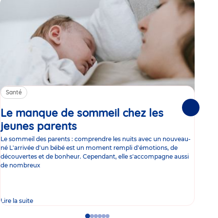
Santé
Sa
Le manque de sommeil chez les
Gr
Suivante
jeunes parents
Article
co
Le sommeil des parents : comprendre les nuits avec un nouveau-
Les 
né L'arrivée d'un bébé est un moment rempli d'émotions, de
les 
découvertes et de bonheur. Cependant, elle s'accompagne aussi
l'es
de nombreux
gast
Lire la suite
Lire 