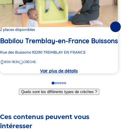
Suivante
2 places disponibles
Dern
Babilou Tremblay-en-France Buissons
Ba
Adresse
Rue des Buissons
93290
TREMBLAY EN FRANCE
Adre
6-8 
de
de
8:00-18:30
CRÈCHE
8:
la
la
crèche
crèc
Voir plus de détails
Go
Go
Go
Go
Go
Go
to
to
to
to
to
to
Quels sont les différents types de crèches ?
slide
slide
slide
slide
slide
slide
1
2
3
4
5
6
Ces contenus peuvent vous
intéresser