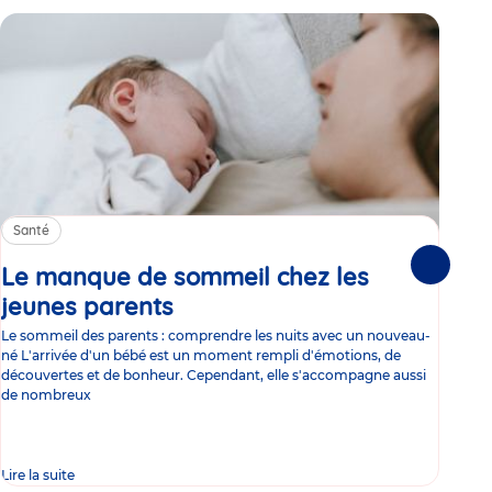
Santé
Sa
Le manque de sommeil chez les
Gr
Suivante
jeunes parents
Article
co
Le sommeil des parents : comprendre les nuits avec un nouveau-
Les 
né L'arrivée d'un bébé est un moment rempli d'émotions, de
les 
découvertes et de bonheur. Cependant, elle s'accompagne aussi
l'es
de nombreux
gast
Lire la suite
Lire 