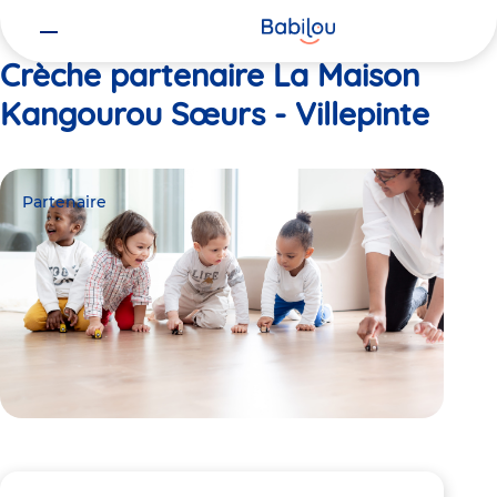
Vous
Accueil
La Maison Kangourou Sœurs - Villepinte
êtes
ici
Crèche partenaire La Maison
Kangourou Sœurs - Villepinte
Partenaire