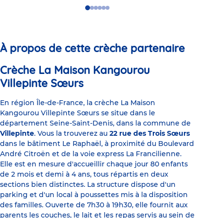
Go
Go
Go
Go
Go
Go
to
to
to
to
to
to
slide
slide
slide
slide
slide
slide
1
2
3
4
5
6
À propos de cette crèche partenaire
Crèche La Maison Kangourou
Villepinte Sœurs
En région Île-de-France, la crèche La Maison
Kangourou Villepinte Sœurs se situe dans le
département Seine-Saint-Denis, dans la commune de
Villepinte
. Vous la trouverez au
22 rue des Trois Sœurs
dans le bâtiment Le Raphaël, à proximité du Boulevard
André Citroën et de la voie express La Francilienne.
Elle est en mesure d'accueillir chaque jour 80 enfants
de 2 mois et demi à 4 ans, tous répartis en deux
sections bien distinctes. La structure dispose d'un
parking et d'un local à poussettes mis à la disposition
des familles. Ouverte de 7h30 à 19h30, elle fournit aux
parents les couches, le lait et les repas servis au sein de