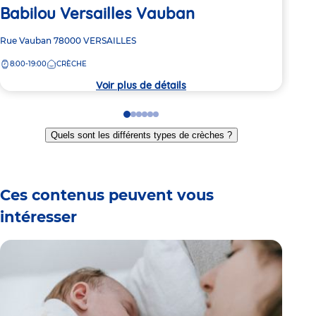
Babilou Versailles Vauban
Ba
Adresse
Rue Vauban
78000
VERSAILLES
Adre
60 b
de
de
8:00-19:00
CRÈCHE
8:
la
la
crèche
crèc
Voir plus de détails
Go
Go
Go
Go
Go
Go
to
to
to
to
to
to
Quels sont les différents types de crèches ?
slide
slide
slide
slide
slide
slide
1
2
3
4
5
6
Ces contenus peuvent vous
intéresser