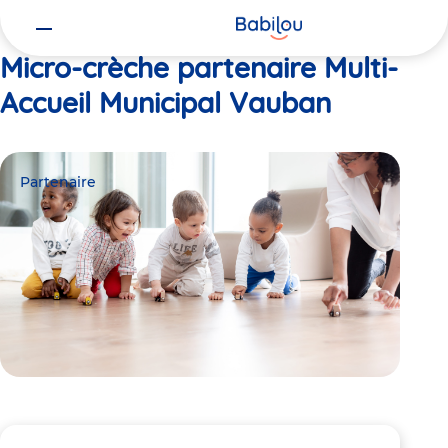
Vous
Accueil
Multi-Accueil Municipal Vauban
êtes
ici
Micro-crèche partenaire Multi-
Accueil Municipal Vauban
Partenaire