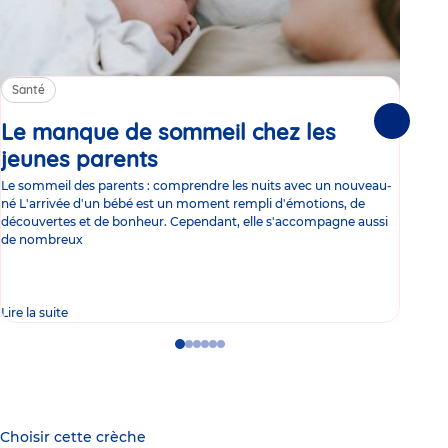
Santé
Sa
Le manque de sommeil chez les
Gr
Suivante
jeunes parents
Article
co
Le sommeil des parents : comprendre les nuits avec un nouveau-
Les 
né L'arrivée d'un bébé est un moment rempli d'émotions, de
les 
découvertes et de bonheur. Cependant, elle s'accompagne aussi
l'es
de nombreux
gast
Lire la suite
Lire 
Go
Go
Go
Go
Go
Go
to
to
to
to
to
to
slide
slide
slide
slide
slide
slide
1
2
3
4
5
6
Choisir cette crèche