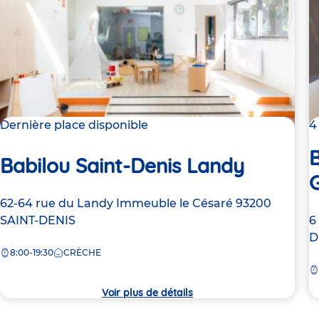
Dernière place disponible
4
B
Babilou Saint-Denis Landy
Adresse
62-64 rue du Landy
Immeuble le Césaré
93200
A
6
de
SAINT-DENIS
d
D
la
8:00-19:30
CRÈCHE
la
crèche
c
Voir plus de détails