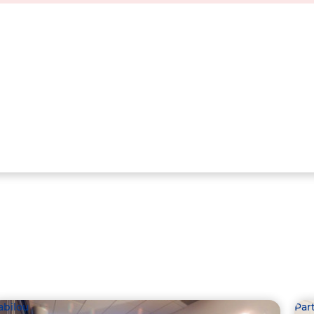
abilou
Par