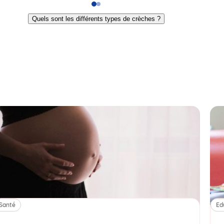
Go
Go
to
to
Quels sont les différents types de crèches ?
slide
slide
1
2
Santé
Ed