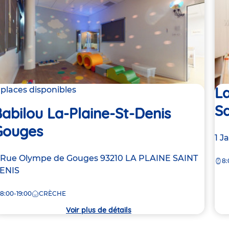
La
 places disponibles
Sa
abilou La-Plaine-St-Denis
Gouges
Ad
1 J
de
dresse
 Rue Olympe de Gouges
93210
LA PLAINE SAINT
8:
la
e
ENIS
crè
8:00-19:00
CRÈCHE
rèche
Voir plus de détails