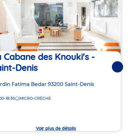
 Cabane des Knouki's -
Les
int-Denis
Suivantes
Adre
19 J
de
resse
ardin Fatima Bedar
93200
Saint-Denis
8:00
la
crèc
00-18:30
MICRO-CRÈCHE
che
Voir plus de détails