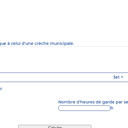
que à celui d'une crèche municipale.
3
et +
r
Nombre d'heures de garde par 
h
Calculer