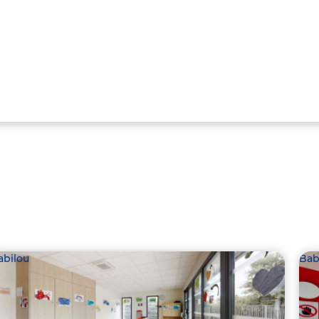
abilou
Bab