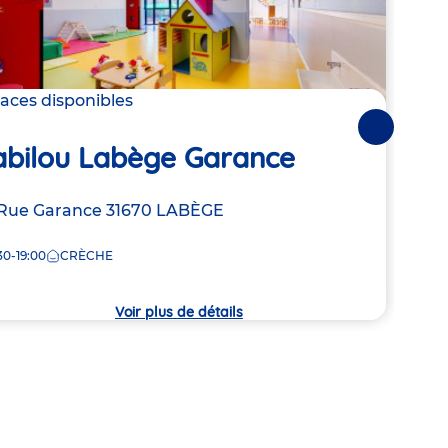
laces disponibles
Derni
Suivantes
Bab
abilou Labège Garance
Adre
16 Av
resse
Rue Garance
31670
LABÈGE
de
SUR-
la
30-19:00
CRÈCHE
7:30
crèc
che
Voir plus de détails