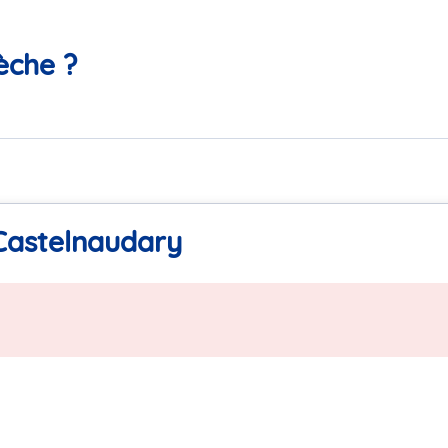
èche ?
 Castelnaudary