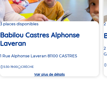
3 places disponibles
2
Babilou Castres Alphonse
Laveran
A
2
d
G
Adresse
1 Rue Alphonse Laveran
81100
CASTRES
la
de
c
5:30-19:00
CRÈCHE
la
crèche
Voir plus de détails