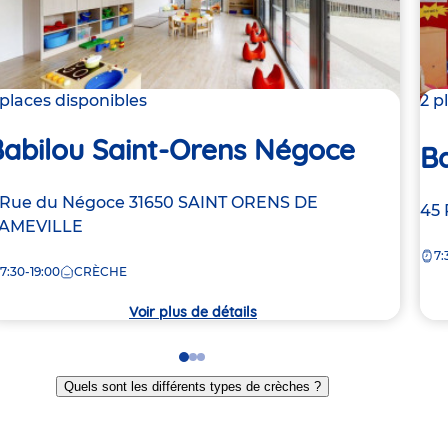
 places disponibles
2 p
Babilou Saint-Orens Négoce
B
dresse
 Rue du Négoce
31650
SAINT ORENS DE
Ad
45 
e
AMEVILLE
de
7:
la
7:30-19:00
CRÈCHE
rèche
crè
Voir plus de détails
Go
Go
Go
to
to
to
Quels sont les différents types de crèches ?
slide
slide
slide
1
2
3