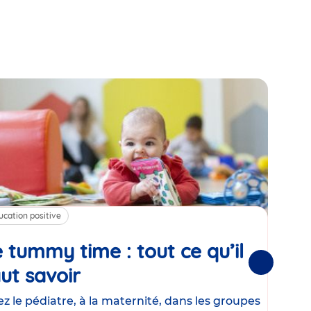
ucation positive
Alim
 tummy time : tout ce qu’il
Cha
Suivantes
ut savoir
Article
mé
con
z le pédiatre, à la maternité, dans les groupes