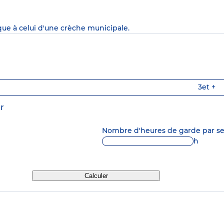
que à celui d'une crèche municipale.
3
et +
r
Nombre d'heures de garde par 
h
Calculer