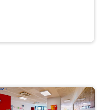
ilou
Babil