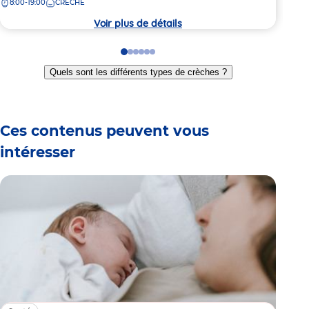
8:00-19:00
CRÈCHE
8:
la
la
crèche
crèc
Voir plus de détails
Go
Go
Go
Go
Go
Go
to
to
to
to
to
to
Quels sont les différents types de crèches ?
slide
slide
slide
slide
slide
slide
1
2
3
4
5
6
Ces contenus peuvent vous
intéresser