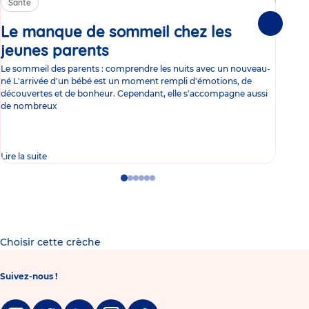
Santé
Sa
Le manque de sommeil chez les
Gr
Suivante
jeunes parents
Article
co
Le sommeil des parents : comprendre les nuits avec un nouveau-
Les 
né L'arrivée d'un bébé est un moment rempli d'émotions, de
les 
découvertes et de bonheur. Cependant, elle s'accompagne aussi
l'es
de nombreux
gast
Lire la suite
Lire 
Go
Go
Go
Go
Go
Go
to
to
to
to
to
to
slide
slide
slide
slide
slide
slide
1
2
3
4
5
6
Choisir cette crèche
Suivez-nous !