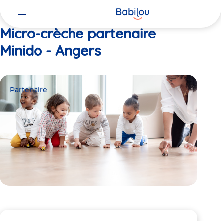
Vous
Accueil
Minido - Angers
êtes
ici
Micro-crèche partenaire
Minido - Angers
Partenaire