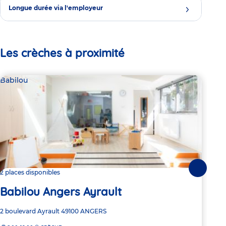
Longue durée via l'employeur
Les crèches à proximité
Babilou
Bab
Suivante
2 places disponibles
2 pl
Babilou Angers Ayrault
Ba
Adresse
2 boulevard Ayrault
49100
ANGERS
Adre
17 r
de
de