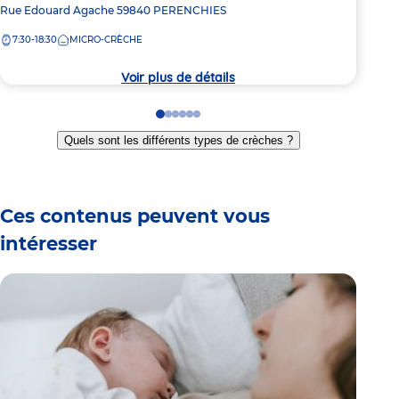
Adresse
Rue Edouard Agache
59840
PERENCHIES
Adre
Aven
de
de
7:30-18:30
MICRO-CRÈCHE
7:
la
la
crèche
crèc
Voir plus de détails
Go
Go
Go
Go
Go
Go
to
to
to
to
to
to
Quels sont les différents types de crèches ?
slide
slide
slide
slide
slide
slide
1
2
3
4
5
6
Ces contenus peuvent vous
intéresser