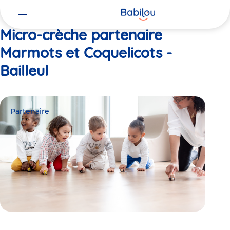
Vous
Accueil
Marmots et Coquelicots - Bailleul
êtes
ici
Micro-crèche partenaire
Marmots et Coquelicots -
Bailleul
Partenaire