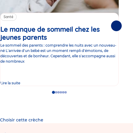
Santé
Sa
Le manque de sommeil chez les
Gr
Suivante
jeunes parents
Article
co
Le sommeil des parents : comprendre les nuits avec un nouveau-
Les 
né L'arrivée d'un bébé est un moment rempli d'émotions, de
les 
découvertes et de bonheur. Cependant, elle s'accompagne aussi
l'es
de nombreux
gast
Lire la suite
Lire 
Go
Go
Go
Go
Go
Go
to
to
to
to
to
to
slide
slide
slide
slide
slide
slide
1
2
3
4
5
6
Choisir cette crèche