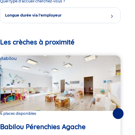
Quel type d'accueil cherchez-vous ?
Longue durée via l'employeur
Les crèches à proximité
Babilou
Bab
4 places disponibles
2 pl
Suivante
Babilou Pérenchies Agache
Ba