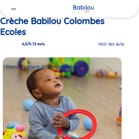
Vous
Accueil
Babilou Colombes Ecoles
êtes
ici
Crèche Babilou Colombes
Ecoles
Voir les avis
4,5/5
-
13 avis
Dernière place disponible
Babilou