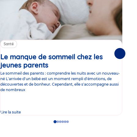
Santé
Sa
Le manque de sommeil chez les
Gr
Suivante
jeunes parents
Article
co
Le sommeil des parents : comprendre les nuits avec un nouveau-
Les 
né L'arrivée d'un bébé est un moment rempli d'émotions, de
les 
découvertes et de bonheur. Cependant, elle s'accompagne aussi
l'es
de nombreux
gast
Lire la suite
Lire 
Go
Go
Go
Go
Go
Go
to
to
to
to
to
to
slide
slide
slide
slide
slide
slide