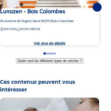
Suivante
Lunazen - Bois Colombes
La
Co
Adresse
114 Avenue de l'Agent Sarre
92270
Bois-Colombes
de
Adre
42 R
8:00-19:00
MICRO-CRÈCHE
la
de
crèche
8:
la
crèc
Voir plus de détails
Go
Go
Go
Go
Go
Go
to
to
to
to
to
to
Quels sont les différents types de crèches ?
slide
slide
slide
slide
slide
slide
1
2
3
4
5
6
Ces contenus peuvent vous
intéresser