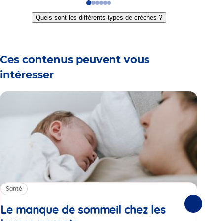
Go
Go
Go
Go
Go
Go
to
to
to
to
to
to
Quels sont les différents types de crèches ?
slide
slide
slide
slide
slide
slide
1
2
3
4
5
6
Ces contenus peuvent vous
intéresser
Santé
Sa
Le manque de sommeil chez les
Gr
Suivante