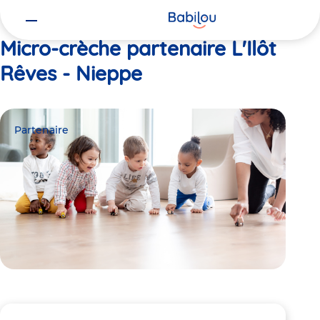
Vous
Accueil
L'Ilôt Rêves - Nieppe
êtes
ici
Micro-crèche partenaire L'Ilôt
Rêves - Nieppe
Partenaire