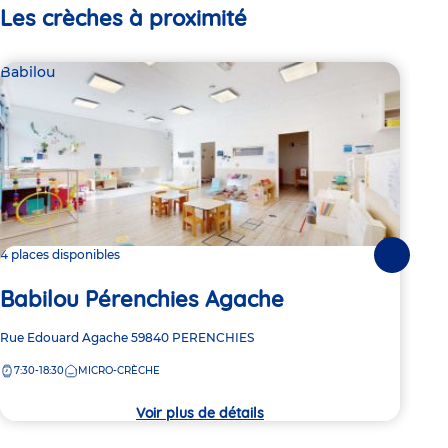
Les crèches à proximité
Babilou
Bab
4 places disponibles
2 pl
Suivante
Babilou Pérenchies Agache
Ba
Adresse
Rue Edouard Agache
59840
PERENCHIES
Adre
Aven
de
de
7:30-18:30
MICRO-CRÈCHE
7:
la
la
crèche
crèc
Voir plus de détails