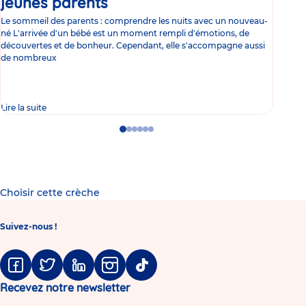
jeunes parents
Article
co
Le sommeil des parents : comprendre les nuits avec un nouveau-
Les 
né L'arrivée d'un bébé est un moment rempli d'émotions, de
les 
découvertes et de bonheur. Cependant, elle s'accompagne aussi
l'es
de nombreux
gast
Lire la suite
Lire 
Go
Go
Go
Go
Go
Go
to
to
to
to
to
to
slide
slide
slide
slide
slide
slide
1
2
3
4
5
6
Choisir cette crèche
Suivez-nous !
Facebook
Twitter
Linkedin
Instagram
Tiktok
Recevez notre newsletter