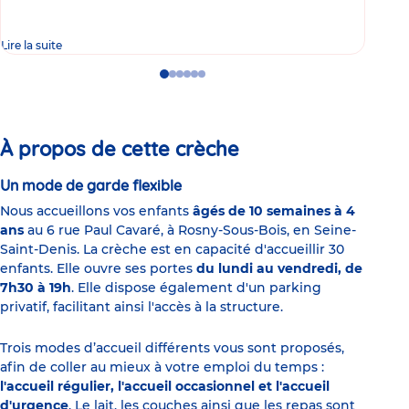
Lire la suite
Lire 
Go
Go
Go
Go
Go
Go
to
to
to
to
to
to
slide
slide
slide
slide
slide
slide
1
2
3
4
5
6
À propos de cette crèche
Un mode de garde flexible
Nous accueillons vos enfants
âgés de 10 semaines à 4
ans
au 6 rue Paul Cavaré, à Rosny-Sous-Bois, en Seine-
Saint-Denis. La crèche est en capacité d'accueillir 30
enfants. Elle ouvre ses portes
du lundi au vendredi, de
7h30 à 19h
. Elle dispose également d'un parking
privatif, facilitant ainsi l'accès à la structure.
Trois modes d’accueil différents vous sont proposés,
afin de coller au mieux à votre emploi du temps :
l'accueil régulier, l'accueil occasionnel et l'accueil
d'urgence
. Le lait, les couches ainsi que les repas sont