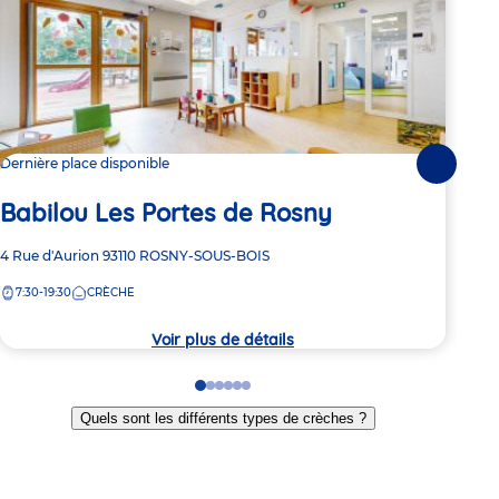
Dernière place disponible
2 pl
Suivante
Babilou Les Portes de Rosny
Ba
Adresse
4 Rue d'Aurion
93110
ROSNY-SOUS-BOIS
Adre
15 R
de
de
7:30-19:30
CRÈCHE
8:
la
la
crèche
crèc
Voir plus de détails
Go
Go
Go
Go
Go
Go
to
to
to
to
to
to
Quels sont les différents types de crèches ?
slide
slide
slide
slide
slide
slide
1
2
3
4
5
6