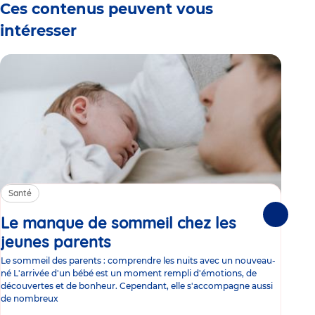
Ces contenus peuvent vous
intéresser
Santé
Sa
Le manque de sommeil chez les
Gr
Suivante
jeunes parents
Article
co
Le sommeil des parents : comprendre les nuits avec un nouveau-
Les 
né L'arrivée d'un bébé est un moment rempli d'émotions, de
les 
découvertes et de bonheur. Cependant, elle s'accompagne aussi
l'es
de nombreux
gast