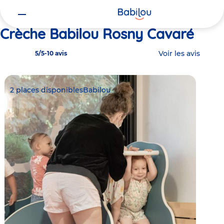
Vous
Accueil
Babilou Rosny Cavaré
êtes
ici
Crèche Babilou Rosny Cavaré
Voir les avis
5/5
-
10 avis
2 places disponibles
Babilou