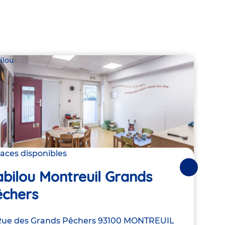
ilou
Babil
laces disponibles
Derni
Suivantes
bilou Montreuil Grands
Ba
êchers
Adre
63 A
resse
Rue des Grands Pêchers
93100
MONTREUIL
de