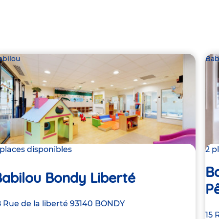
abilou
Bab
 places disponibles
2 p
Ba
abilou Bondy Liberté
P
dresse
8 Rue de la liberté
93140
BONDY
Ad
15 
e