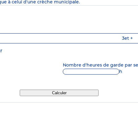
que à celui d'une crèche municipale.
3
et +
r
Nombre d'heures de garde par 
h
Calculer