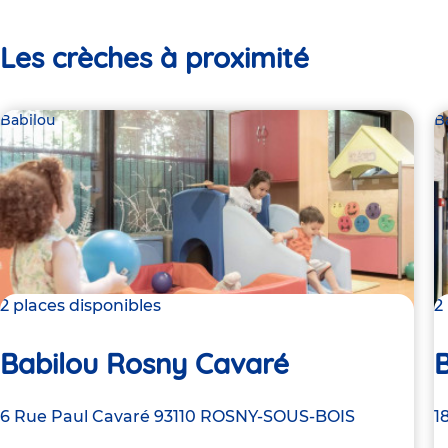
Les crèches à proximité
Babilou
B
2 places disponibles
2
Babilou Rosny Cavaré
B
Adresse
6 Rue Paul Cavaré
93110
ROSNY-SOUS-BOIS
A
1
de
d