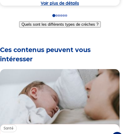
crèche
crèc
Voir plus de détails
Go
Go
Go
Go
Go
Go
to
to
to
to
to
to
Quels sont les différents types de crèches ?
slide
slide
slide
slide
slide
slide
1
2
3
4
5
6
Ces contenus peuvent vous
intéresser
Santé
Sa