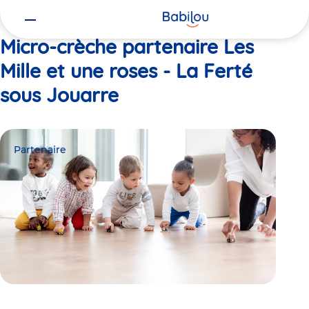
Vous
Accueil
Les Mille et une roses - La Ferté sous Jouarre
êtes
ici
Micro-crèche partenaire Les
Mille et une roses - La Ferté
sous Jouarre
Partenaire