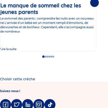
Le manque de sommeil chez les
Gr
Suivante
jeunes parents
Article
co
Le sommeil des parents : comprendre les nuits avec un nouveau-
Les 
né L'arrivée d'un bébé est un moment rempli d'émotions, de
les 
découvertes et de bonheur. Cependant, elle s'accompagne aussi
l'es
de nombreux
gast
Lire la suite
Lire 
Go
Go
Go
Go
Go
Go
to
to
to
to
to
to
slide
slide
slide
slide
slide
slide
1
2
3
4
5
6
Choisir cette crèche
Suivez-nous !
Facebook
Twitter
Linkedin
Instagram
Tiktok