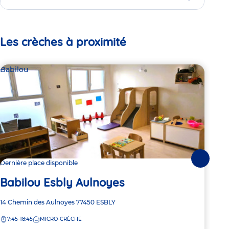
Les crèches à proximité
Babilou
Bab
Suivante
Dernière place disponible
2 pl
Babilou Esbly Aulnoyes
Ba
Adresse
14 Chemin des Aulnoyes
77450
ESBLY
Adre
Aven
de
de
7:45-18:45
MICRO-CRÈCHE
7:
la
la