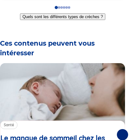
Go
Go
Go
Go
Go
Go
to
to
to
to
to
to
Quels sont les différents types de crèches ?
slide
slide
slide
slide
slide
slide
1
2
3
4
5
6
Ces contenus peuvent vous
intéresser
Santé
Sa
Le manque de sommeil chez les
Gr
Suivante