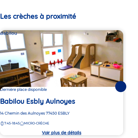
Les crèches à proximité
Babilou
Bab
Suivante
Dernière place disponible
2 pl
Babilou Esbly Aulnoyes
Ba
Adresse
14 Chemin des Aulnoyes
77450
ESBLY
Adre
Aven
de
de
7:45-18:45
MICRO-CRÈCHE
7:
la
la
crèche
crèc
Voir plus de détails