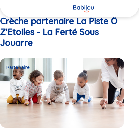
Vous
Accueil
La Piste Ô Z'Etoiles - La Ferté Sous Jouarre
êtes
ici
Crèche partenaire La Piste Ô
Z'Etoiles - La Ferté Sous
Jouarre
Partenaire