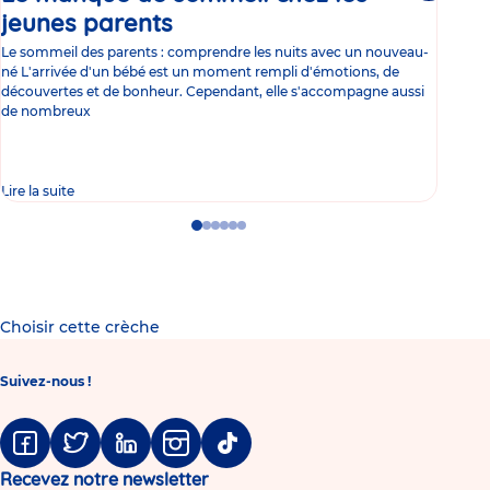
jeunes parents
Article
co
Le sommeil des parents : comprendre les nuits avec un nouveau-
Les 
né L'arrivée d'un bébé est un moment rempli d'émotions, de
les 
découvertes et de bonheur. Cependant, elle s'accompagne aussi
l'es
de nombreux
gast
Lire la suite
Lire 
Go
Go
Go
Go
Go
Go
to
to
to
to
to
to
slide
slide
slide
slide
slide
slide
1
2
3
4
5
6
Choisir cette crèche
Suivez-nous !
Facebook
Twitter
Linkedin
Instagram
Tiktok
Recevez notre newsletter