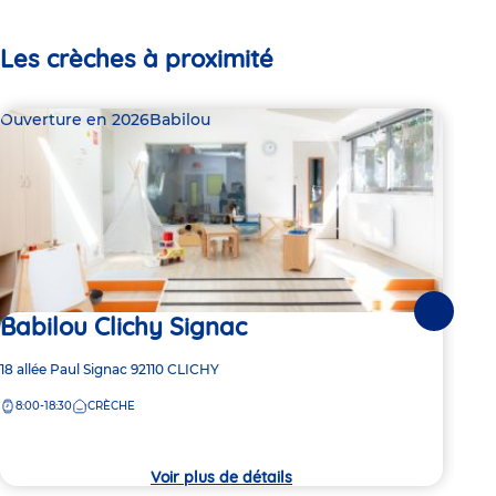
Les crèches à proximité
Ouverture en 2026
Babilou
Bab
Babilou Clichy Signac
Suivante
Dern
Ba
Adresse
18 allée Paul Signac
92110
CLICHY
de
8:00-18:30
CRÈCHE
Adre
90 r
la
de
crèche
8:
la
crèc
Voir plus de détails