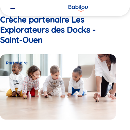
Vous
Accueil
Les Explorateurs des Docks - Saint-Ouen
êtes
ici
Crèche partenaire Les
Explorateurs des Docks -
Saint-Ouen
Partenaire