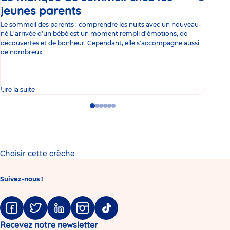
jeunes parents
Article
co
Le sommeil des parents : comprendre les nuits avec un nouveau-
Les 
né L'arrivée d'un bébé est un moment rempli d'émotions, de
les 
découvertes et de bonheur. Cependant, elle s'accompagne aussi
l'es
de nombreux
gast
Lire la suite
Lire 
Go
Go
Go
Go
Go
Go
to
to
to
to
to
to
slide
slide
slide
slide
slide
slide
1
2
3
4
5
6
Choisir cette crèche
Suivez-nous !
Facebook
Twitter
Linkedin
Instagram
Tiktok
Recevez notre newsletter