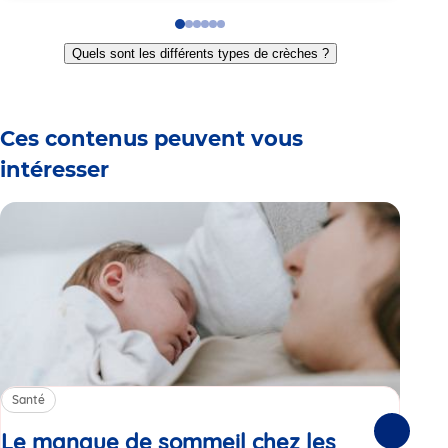
Go
Go
Go
Go
Go
Go
to
to
to
to
to
to
Quels sont les différents types de crèches ?
slide
slide
slide
slide
slide
slide
1
2
3
4
5
6
Ces contenus peuvent vous
intéresser
Santé
Sa
Le manque de sommeil chez les
Gr
Suivante