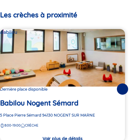
Les crèches à proximité
Babilou
Bab
Dernière place disponible
2 pl
Suivante
Babilou Nogent Sémard
Ba
Adresse
5 Place Pierre Sémard
94130
NOGENT SUR MARNE
Adre
25 R
de
de
8:00-19:00
CRÈCHE
7:
la
la
crèche
crèc
Voir plus de détails