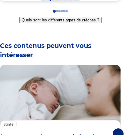
Go
Go
Go
Go
Go
Go
to
to
to
to
to
to
Quels sont les différents types de crèches ?
slide
slide
slide
slide
slide
slide
1
2
3
4
5
6
Ces contenus peuvent vous
intéresser
Santé
Sa