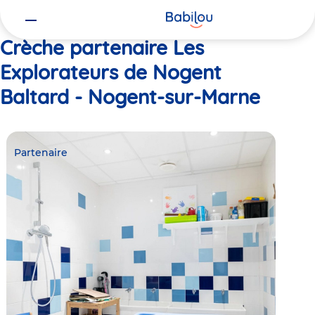
Vous
Accueil
Les Explorateurs de Nogent Baltard - Nogent-sur-Marne
êtes
ici
Crèche partenaire Les
Explorateurs de Nogent
Baltard - Nogent-sur-Marne
Partenaire