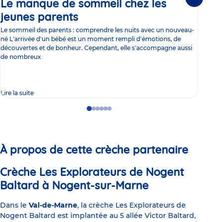
Le manque de sommeil chez les
Gr
Suivante
jeunes parents
Article
co
Le sommeil des parents : comprendre les nuits avec un nouveau-
Les 
né L'arrivée d'un bébé est un moment rempli d'émotions, de
les 
découvertes et de bonheur. Cependant, elle s'accompagne aussi
l'es
de nombreux
gast
Lire la suite
Lire 
Go
Go
Go
Go
Go
Go
to
to
to
to
to
to
slide
slide
slide
slide
slide
slide
1
2
3
4
5
6
À propos de cette crèche partenaire
Crèche Les Explorateurs de Nogent
Baltard à Nogent-sur-Marne
Dans le
Val-de-Marne
, la crèche Les Explorateurs de
Nogent Baltard est implantée au 5 allée Victor Baltard,