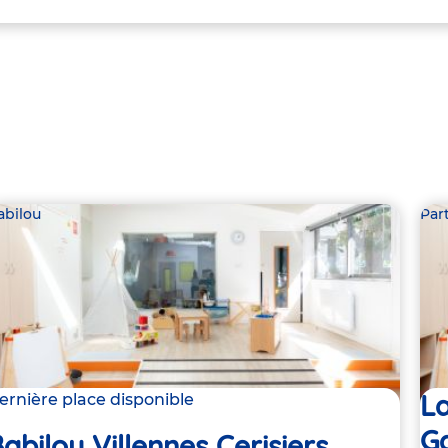
abilou
Par
L
ernière place disponible
Ga
abilou Villennes Cerisiers