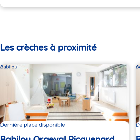
Les crèches à proximité
Babilou
B
Dernière place disponible
D
Babilou Orgeval Picquenard
B