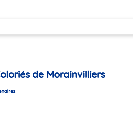
loriés de Morainvilliers
enaires