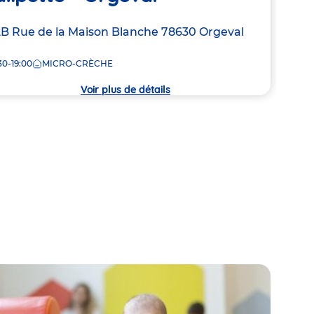
resse
B Rue de la Maison Blanche
78630
Orgeval
Adre
Rue 
de
30-19:00
MICRO-CRÈCHE
7:30
la
che
crèc
Voir plus de détails