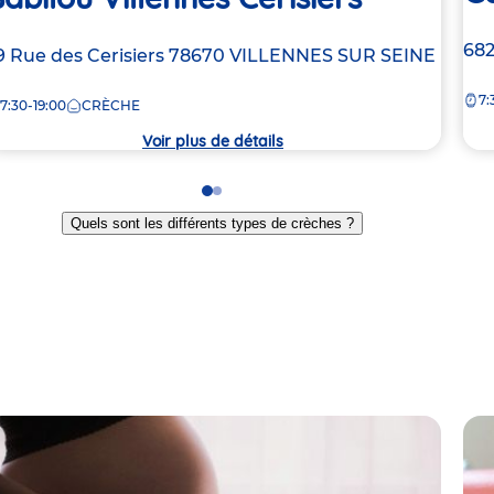
Ad
682
dresse
9 Rue des Cerisiers
78670
VILLENNES SUR SEINE
de
e
7:
la
7:30-19:00
CRÈCHE
crè
rèche
Voir plus de détails
Go
Go
to
to
Quels sont les différents types de crèches ?
slide
slide
1
2