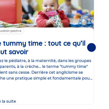
ucation positive
Alim
 tummy time : tout ce qu’il
Cha
Suivantes
ut savoir
Article
mé
con
z le pédiatre, à la maternité, dans les groupes
parents, à la crèche… le terme "tummy time"
Le la
ient sans cesse. Derrière cet anglicisme se
d’ut
he une pratique simple et fondamentale pour
temp
rapi
crée
e la suite
Lire 