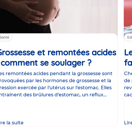
Santé
Ed
Grossesse et remontées acides
Le
: comment se soulager ?
Article
fa
es remontées acides pendant la grossesse sont
Che
rovoquées par les hormones de grossesse et la
de 
ression exercée par l'utérus sur l'estomac. Elles
rev
ntraînent des brûlures d'estomac, un reflux
cac
astrique
le
ire la suite
Lir