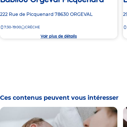
Adresse
222 Rue de Picquenard
78630
ORGEVAL
A
2
de
d
7:30-19:00
CRÈCHE
la
la
crèche
c
Voir plus de détails
Ces contenus peuvent vous intéresser