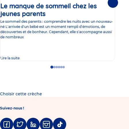
Le manque de sommeil chez les
Gr
Suivante
jeunes parents
Article
co
Le sommeil des parents : comprendre les nuits avec un nouveau-
Les 
né L'arrivée d'un bébé est un moment rempli d'émotions, de
les 
découvertes et de bonheur. Cependant, elle s'accompagne aussi
l'es
de nombreux
gast
Lire la suite
Lire 
Go
Go
Go
Go
Go
Go
to
to
to
to
to
to
slide
slide
slide
slide
slide
slide
1
2
3
4
5
6
Choisir cette crèche
Suivez-nous !
Facebook
Twitter
Linkedin
Instagram
Tiktok