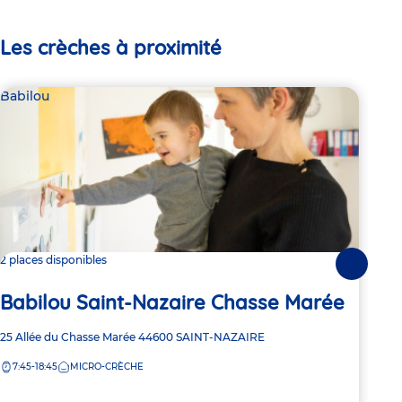
Les crèches à proximité
Babilou
Bab
2 places disponibles
Dern
Suivante
Babilou Saint-Nazaire Chasse Marée
Ba
Adresse
25 Allée du Chasse Marée
44600
SAINT-NAZAIRE
Adre
32 r
de
de
7:45-18:45
MICRO-CRÈCHE
7:
la
la
crèche
crèc