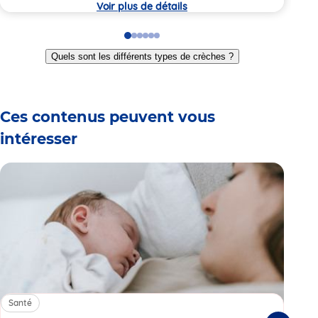
Voir plus de détails
Go
Go
Go
Go
Go
Go
to
to
to
to
to
to
Quels sont les différents types de crèches ?
slide
slide
slide
slide
slide
slide
1
2
3
4
5
6
Ces contenus peuvent vous
intéresser
Santé
Sa