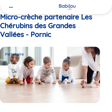
Vous
Accueil
Les Chérubins des Grandes Vallées - Pornic
êtes
ici
Micro-crèche partenaire Les
Chérubins des Grandes
Vallées - Pornic
Partenaire