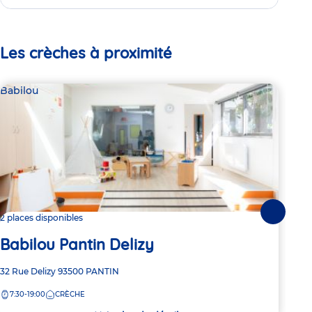
Les crèches à proximité
Babilou
Bab
Suivante
2 places disponibles
2 pl
Babilou Pantin Delizy
Ba
Adresse
32 Rue Delizy
93500
PANTIN
Adre
105 
de
de
7:30-19:00
CRÈCHE
8:
la
la
crèche
crèc