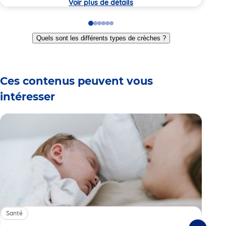
Voir plus de détails
Go
Go
Go
Go
Go
Go
to
to
to
to
to
to
Quels sont les différents types de crèches ?
slide
slide
slide
slide
slide
slide
1
2
3
4
5
6
Ces contenus peuvent vous
intéresser
Santé
Sa