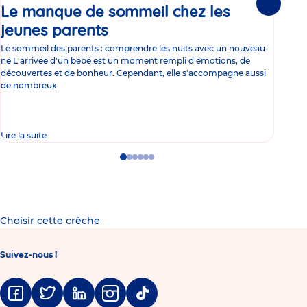
Le manque de sommeil chez les
Gr
Suivante
jeunes parents
Article
co
Le sommeil des parents : comprendre les nuits avec un nouveau-
Les 
né L'arrivée d'un bébé est un moment rempli d'émotions, de
les 
découvertes et de bonheur. Cependant, elle s'accompagne aussi
l'es
de nombreux
gast
Lire la suite
Lire 
Go
Go
Go
Go
Go
Go
to
to
to
to
to
to
slide
slide
slide
slide
slide
slide
1
2
3
4
5
6
Choisir cette crèche
Suivez-nous !
Facebook
Twitter
Linkedin
Instagram
Tiktok