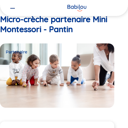
Vous
Accueil
Mini Montessori - Pantin
êtes
ici
Micro-crèche partenaire Mini
Montessori - Pantin
Partenaire