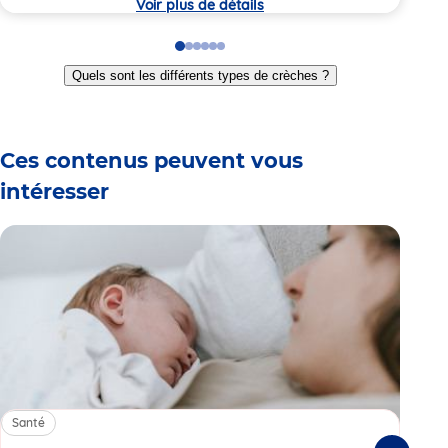
Voir plus de détails
Go
Go
Go
Go
Go
Go
to
to
to
to
to
to
Quels sont les différents types de crèches ?
slide
slide
slide
slide
slide
slide
1
2
3
4
5
6
Ces contenus peuvent vous
intéresser
Santé
Sa