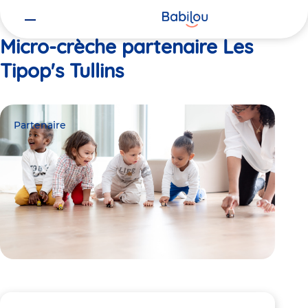
Vous
Accueil
Les Tipop's Tullins
êtes
ici
Micro-crèche partenaire Les
Tipop's Tullins
Partenaire