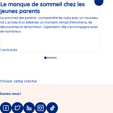
Le manque de sommeil chez les
Gr
Suivante
jeunes parents
Article
co
Le sommeil des parents : comprendre les nuits avec un nouveau-
Les 
né L'arrivée d'un bébé est un moment rempli d'émotions, de
les 
découvertes et de bonheur. Cependant, elle s'accompagne aussi
l'es
de nombreux
gast
Lire la suite
Lire 
Go
Go
Go
Go
Go
Go
to
to
to
to
to
to
slide
slide
slide
slide
slide
slide
1
2
3
4
5
6
Choisir cette crèche
Suivez-nous !
Facebook
Twitter
Linkedin
Instagram
Tiktok