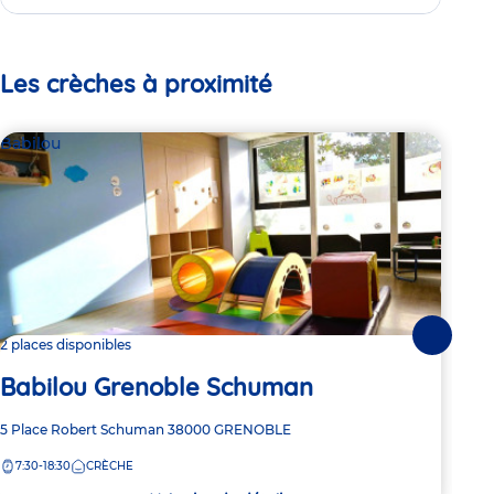
Les crèches à proximité
Babilou
Par
La
Suivante
2 places disponibles
Babilou Grenoble Schuman
Adre
14 R
de
Adresse
5 Place Robert Schuman
38000
GRENOBLE
7:
la
de
crèc
7:30-18:30
CRÈCHE
la
crèche