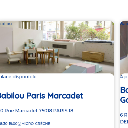
abilou
Bab
 place disponible
4 p
Ba
abilou Paris Marcadet
G
dresse
50 Rue Marcadet
75018
PARIS 18
Ad
6 
e
de
DE
8:30-19:00
MICRO-CRÈCHE