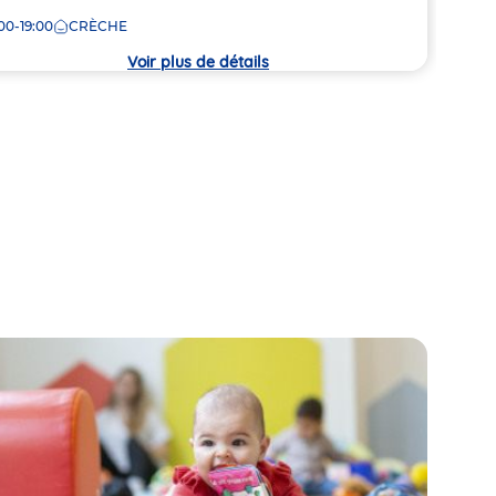
crèc
00-19:00
CRÈCHE
che
Voir plus de détails