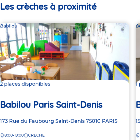
Les crèches à proximité
Babilou
B
2 places disponibles
1
Babilou Paris Saint-Denis
B
Adresse
173 Rue du Faubourg Saint-Denis
75010
PARIS
A
1
de
d
8:00-19:00
CRÈCHE
la
la