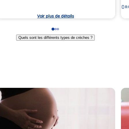
la
rèche
8:
crè
Voir plus de détails
Go
Go
Go
to
to
to
Quels sont les différents types de crèches ?
slide
slide
slide
1
2
3