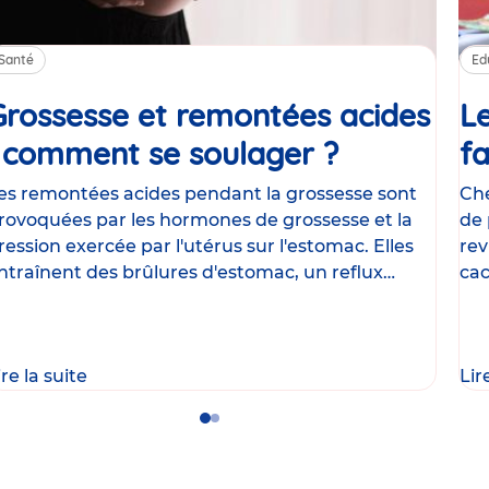
Santé
Ed
Grossesse et remontées acides
Le
: comment se soulager ?
Article
fa
es remontées acides pendant la grossesse sont
Che
rovoquées par les hormones de grossesse et la
de 
ression exercée par l'utérus sur l'estomac. Elles
rev
ntraînent des brûlures d'estomac, un reflux
cac
astrique
le
ire la suite
Lir
Go
Go
to
to
slide
slide
1
2