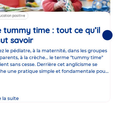
ucation positive
Alim
 tummy time : tout ce qu’il
Cha
Suivantes
ut savoir
Article
mé
con
z le pédiatre, à la maternité, dans les groupes
parents, à la crèche… le terme "tummy time"
Le la
ient sans cesse. Derrière cet anglicisme se
d’ut
he une pratique simple et fondamentale pour
temp
rapi
crée
e la suite
Lire 