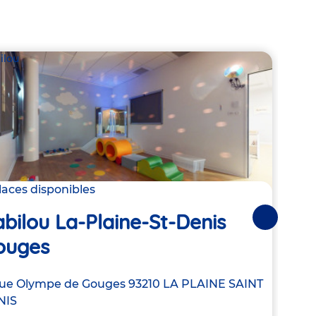
ilou
Babil
laces disponibles
Derni
bilou La-Plaine-St-Denis
Suivantes
Bab
ouges
Adre
7 Ru
resse
Rue Olympe de Gouges
93210
LA PLAINE SAINT
de
NIS
8:00
la