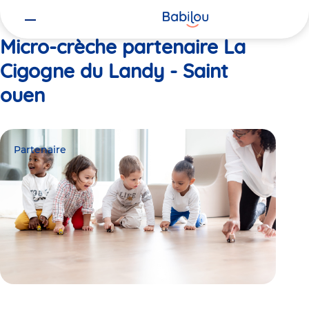
Vous
Accueil
La Cigogne du Landy - Saint ouen
êtes
ici
Micro-crèche partenaire La
Cigogne du Landy - Saint
ouen
Partenaire