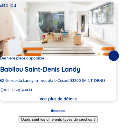
Babilou
Bab
Suivante
Dernière place disponible
4 pl
Babilou Saint-Denis Landy
Ba
Adresse
62-64 rue du Landy
Immeuble le Césaré
93200
SAINT-DENIS
Adre
6 Ru
de
de
8:00-19:30
CRÈCHE
8:
la
la
crèche
crèc
Voir plus de détails
Go
Go
Go
Go
Go
Go
to
to
to
to
to
to
Quels sont les différents types de crèches ?
slide
slide
slide
slide
slide
slide
1
2
3
4
5
6