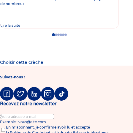
de nombreux
gast
Lire la suite
Lire 
Go
Go
Go
Go
Go
Go
to
to
to
to
to
to
slide
slide
slide
slide
slide
slide
1
2
3
4
5
6
Choisir cette crèche
Suivez-nous !
Facebook
Twitter
Linkedin
Instagram
Tiktok
Recevez notre newsletter
Exemple : vous@site.com
En m'abonnant, je confirme avoir lu et accepté
la
Politique de Confidentialité du site Babilou
(obligatoire)