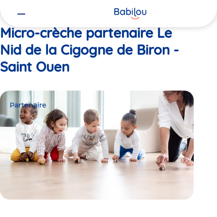
Vous
Accueil
Le Nid de la Cigogne de Biron - Saint Ouen
êtes
ici
Micro-crèche partenaire Le
Nid de la Cigogne de Biron -
Saint Ouen
Partenaire