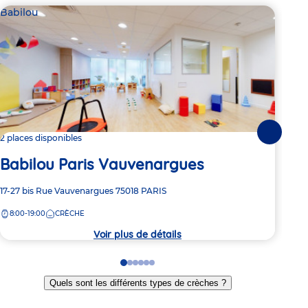
Babilou
Bab
Suivante
2 places disponibles
Dern
Babilou Paris Vauvenargues
Ba
Adresse
17-27 bis Rue Vauvenargues
75018
PARIS
Adre
90 r
de
de
8:00-19:00
CRÈCHE
8:
la
la
crèche
crèc
Voir plus de détails
Go
Go
Go
Go
Go
Go
to
to
to
to
to
to
Quels sont les différents types de crèches ?
slide
slide
slide
slide
slide
slide
1
2
3
4
5
6