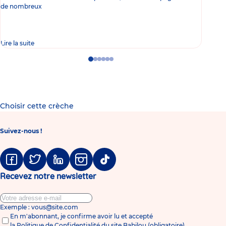
de nombreux
gast
Lire la suite
Lire 
Go
Go
Go
Go
Go
Go
to
to
to
to
to
to
slide
slide
slide
slide
slide
slide
1
2
3
4
5
6
Choisir cette crèche
Suivez-nous !
Facebook
Twitter
Linkedin
Instagram
Tiktok
Recevez notre newsletter
Exemple : vous@site.com
En m'abonnant, je confirme avoir lu et accepté
la
Politique de Confidentialité du site Babilou
(obligatoire)