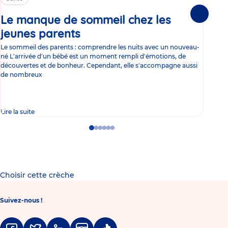
Le manque de sommeil chez les
Gr
Suivante
jeunes parents
Article
co
Le sommeil des parents : comprendre les nuits avec un nouveau-
Les 
né L'arrivée d'un bébé est un moment rempli d'émotions, de
les 
découvertes et de bonheur. Cependant, elle s'accompagne aussi
l'es
de nombreux
gast
Lire la suite
Lire 
Go
Go
Go
Go
Go
Go
to
to
to
to
to
to
slide
slide
slide
slide
slide
slide
1
2
3
4
5
6
Choisir cette crèche
Suivez-nous !