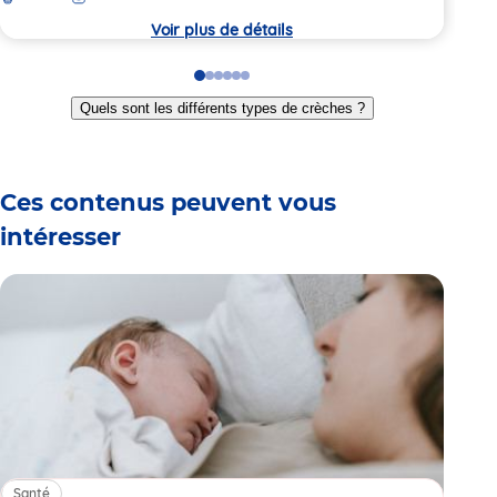
Voir plus de détails
Go
Go
Go
Go
Go
Go
to
to
to
to
to
to
Quels sont les différents types de crèches ?
slide
slide
slide
slide
slide
slide
1
2
3
4
5
6
Ces contenus peuvent vous
intéresser
Santé
Sa