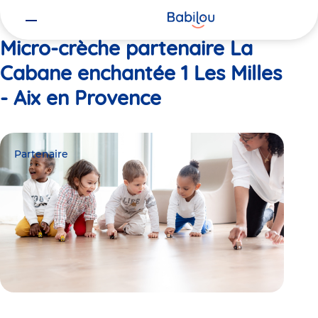
Vous
Accueil
La Cabane enchantée 1 Les Milles - Aix en Provence
êtes
ici
Micro-crèche partenaire La
Cabane enchantée 1 Les Milles
- Aix en Provence
Partenaire