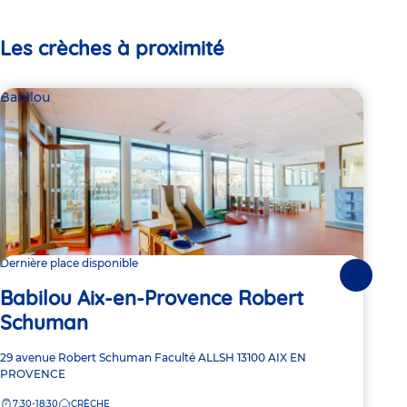
Les crèches à proximité
Babilou
Bab
Dernière place disponible
9 pl
Suivante
Babilou Aix-en-Provence Robert
Ba
Schuman
Cé
Adresse
29 avenue Robert Schuman
Faculté ALLSH
13100
AIX EN
Adre
380 
de
PROVENCE
de
Pro
la
la
7:30-18:30
CRÈCHE
7:
crèche
crèc